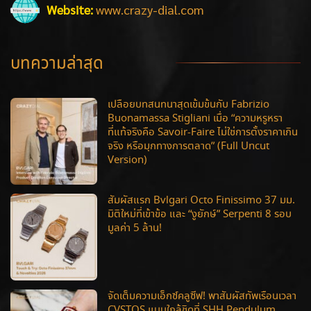
Website:
www.crazy-dial.com
บทความล่าสุด
เปลือยบทสนทนาสุดเข้มข้นกับ Fabrizio
Buonamassa Stigliani เมื่อ “ความหรูหรา
ที่แท้จริงคือ Savoir-Faire ไม่ใช่การตั้งราคาเกิน
จริง หรือมุกทางการตลาด” (Full Uncut
Version)
สัมผัสแรก Bvlgari Octo Finissimo 37 มม.
มิติใหม่ที่เข้าข้อ และ “งูยักษ์” Serpenti 8 รอบ
มูลค่า 5 ล้าน!
จัดเต็มความเอ็กซ์คลูซีฟ! พาสัมผัสทัพเรือนเวลา
CVSTOS แบบใกล้ชิดที่ SHH Pendulum