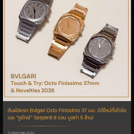
สัมผัสแรก Bvlgari Octo Finissimo 37 มม. มิติใหม่ที่เข้าข้อ
และ “งูยักษ์” Serpenti 8 รอบ มูลค่า 5 ล้าน!
3 กรกฎาคม 2026