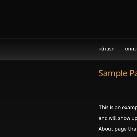
หน้าแรก
บทคว
Sample P
This is an examp
and will show up
About page that 