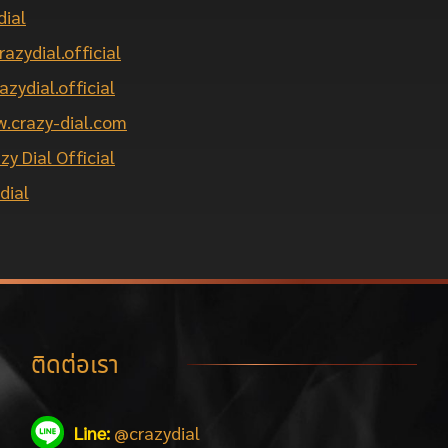
dial
razydial.official
azydial.official
.crazy-dial.com
zy Dial Official
dial
ติดต่อเรา
Line:
@crazydial