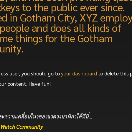
keys to the public ever since.
d in Gotham City, XYZ employ
people and does all kinds of
me things for the Gotham
nity.
ess user, you should go to
your dashboard
to delete this
our content. Have fun!
ะความเคลื่อนไหวของแวดวงนาฬิกาได้ที่นี่…
he Watch Community