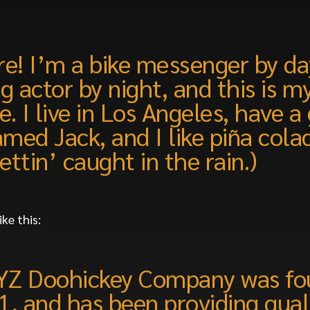
re! I’m a bike messenger by da
ng actor by night, and this is m
e. I live in Los Angeles, have a
med Jack, and I like piña cola
ettin’ caught in the rain.)
ke this:
YZ Doohickey Company was f
1, and has been providing qual