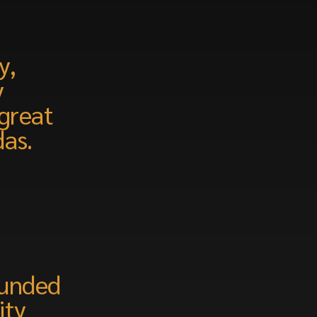
y,
y
 great
das.
ounded
ity