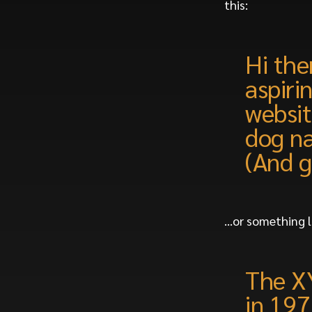
this:
Hi the
aspiri
websit
dog na
(And g
…or something li
The X
in 197