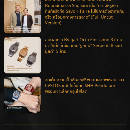
เปลือยบทสนทนาสุดเข้มข้นกับ Fabrizio
Buonamassa Stigliani เมื่อ “ความหรูหรา
ที่แท้จริงคือ Savoir-Faire ไม่ใช่การตั้งราคาเกิน
จริง หรือมุกทางการตลาด” (Full Uncut
Version)
สัมผัสแรก Bvlgari Octo Finissimo 37 มม.
มิติใหม่ที่เข้าข้อ และ “งูยักษ์” Serpenti 8 รอบ
มูลค่า 5 ล้าน!
จัดเต็มความเอ็กซ์คลูซีฟ! พาสัมผัสทัพเรือนเวลา
CVSTOS แบบใกล้ชิดที่ SHH Pendulum
พร้อมเจาะลึกทุกรุ่นไฮไลต์