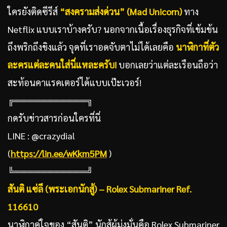
ใครยังติดซีรีส์
“
สงครามส่งด่วน” (
Mad Unicorn)
ทาง
Netflix แบบเราบ้างครับ? นอกจากเนื้อเรื่องธุรกิจที่เข้มข้น
ถึงพริกถึงขิงแล้ว จุดที่เราอดจับตาไม่ได้เลยคือ
นาฬิกาที่ตัว
ละครแต่ละคนใส่นี่แหละครับ!
บอกเลยว่าแต่ละเรือนถือว่า
สะท้อนคาแรคเตอร์ได้แบบเป๊ะเวอร์!
╔═══════════╗
กดรับข่าวสารก่อนใครที่นี่
LINE : @crazydial
(
https://lin.ee/wKkm5PM
)
╚═══════════╝
สันติ แซ่ลี (พระเอกนักสู้) –
Rolex Submariner Ref.
116610
นาฬิกาคู่ใจของ “สันติ” นักสู้ผู้มุ่งมั่นคือ Rolex Submariner