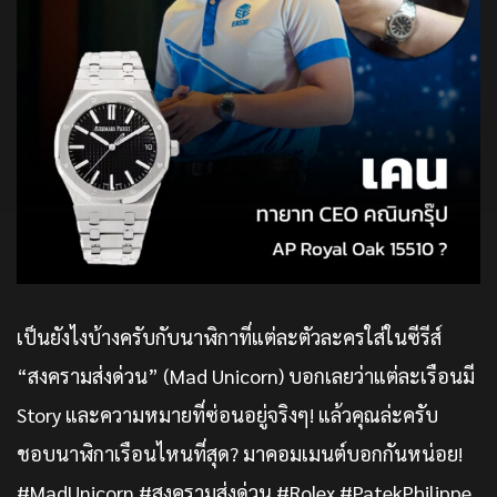
เป็นยังไงบ้างครับกับนาฬิกาที่แต่ละตัวละครใส่ในซีรีส์
“สงครามส่งด่วน” (Mad Unicorn) บอกเลยว่าแต่ละเรือนมี
Story และความหมายที่ซ่อนอยู่จริงๆ! แล้วคุณล่ะครับ
ชอบนาฬิกาเรือนไหนที่สุด? มาคอมเมนต์บอกกันหน่อย!
#MadUnicorn #สงครามส่งด่วน #Rolex #PatekPhilippe