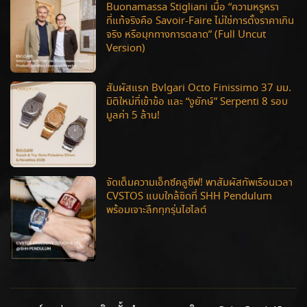
Buonamassa Stigliani เมื่อ “ความหรูหรา
ที่แท้จริงคือ Savoir-Faire ไม่ใช่การตั้งราคาเกิน
จริง หรือมุกทางการตลาด” (Full Uncut
Version)
สัมผัสแรก Bvlgari Octo Finissimo 37 มม.
มิติใหม่ที่เข้าข้อ และ “งูยักษ์” Serpenti 8 รอบ
มูลค่า 5 ล้าน!
จัดเต็มความเอ็กซ์คลูซีฟ! พาสัมผัสทัพเรือนเวลา
CVSTOS แบบใกล้ชิดที่ SHH Pendulum
พร้อมเจาะลึกทุกรุ่นไฮไลต์