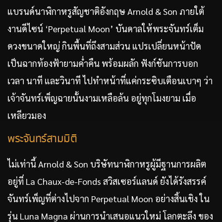
แบรนด์นาฬิกาหรูสัญชาติอังกฤษ Arnold & Son ภายใต้
งานดีไซน์ ‘Perpetual Moon’ บันดาลให้พระจันทร์เต็ม
ดวงขนาดใหญ่ กินพื้นที่ถึงสามส่วน แปรเปลี่ยนหน้าปัด
เป็นฉากท้องฟ้ายามค่ำคืน พร้อมผลัก ฟังก์ชันการบอก
เวลา นาที และวินาที ไปทำหน้าที่แค่กระซิบเตือนเบาๆ ว่า
เจ้าจันทร์เพ็ญฉายนั้นงามเหลือล้น อยู่ทุกโมงยาม เมื่อ
เหลียวมอง
พระจันทร์สามมิติ
ไม่เท่านี้ Arnold & Son บริษัทนาฬิกาหรูผู้มีฐานการผลิต
อยู่ที่ La Chaux-de-Fonds สวิสเซอร์แลนด์ ยังได้รังสรรค์
จันทร์เพ็ญที่ต่างไปจาก Perpetual Moon อย่างสิ้นเชิง ใน
รุ่น Luna Magna ผ่านการนำเสนอแนวใหม่ โลกตะลึง ของ