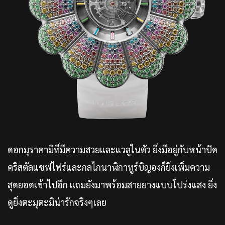
ดอกมุราคามิที่มีความสวยและแวลูในตัว ยิ่งมีอยู่กับหน้าปัด
คริสตัลแซฟไฟร์และกลไกนาฬิกาทูร์บิญองก็ยิ่งเพิ่มความ
สุดยอดเข้าไปอีก แถมยังมาพร้อมสายยางแบบโปร่งแสง ยิ่ง
ดูยิ่งตะมุตะมิน่ารักจริงๆเลย