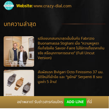
Website:
www.crazy-dial.com
บทความล่าสุด
เปลือยบทสนทนาสุดเข้มข้นกับ Fabrizio
Buonamassa Stigliani เมื่อ “ความหรูหรา
ที่แท้จริงคือ Savoir-Faire ไม่ใช่การตั้งราคาเกิน
จริง หรือมุกทางการตลาด” (Full Uncut
Version)
สัมผัสแรก Bvlgari Octo Finissimo 37 มม.
มิติใหม่ที่เข้าข้อ และ “งูยักษ์” Serpenti 8 รอบ
มูลค่า 5 ล้าน!
อย่าพลาด! รับข่าวสารก่อนใคร
ADD LINE
ที่นี่
จัดเต็มความเอ็กซ์คลูซีฟ! พาสัมผัสทัพเรือนเวลา