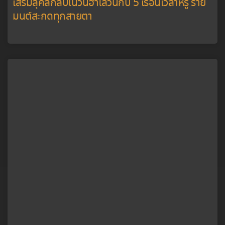
เสริมลุคลึกลับในวันฮาโลวีนกับ 5 เรือนเวลาหรู ร่าย
มนต์สะกดทุกสายตา