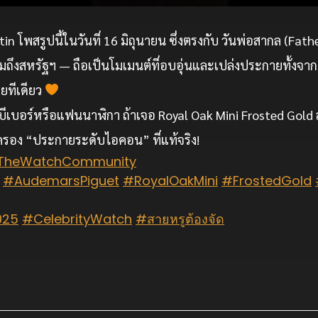
tin โพสรูปนี้ในวันที่ 16 มิถุนายน ซึ่งตรงกับ วันพ่อสากล (Fath
ถึงสหรัฐฯ — ถือเป็นโมเมนต์ที่อบอุ่นและเปล่งประกายทั้ง
ยทีเดียว
ีเบอร์หรือแฟนนาฬิกา ถ้าเจอ Royal Oak Mini Frosted Gold สัก
รอง “ประกายระดับไอคอน” ที่แท้จริง!
TheWatchCommunity
#AudemarsPiguet
#RoyalOakMini
#FrostedGold
025
#CelebrityWatch
#สายหรูต้องจัด