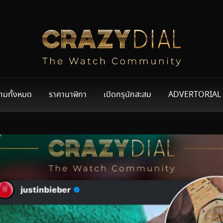
ามทั้งหมด
ราคานาฬิกา
เปิดกรุนักสะสม
ADVERTORIAL