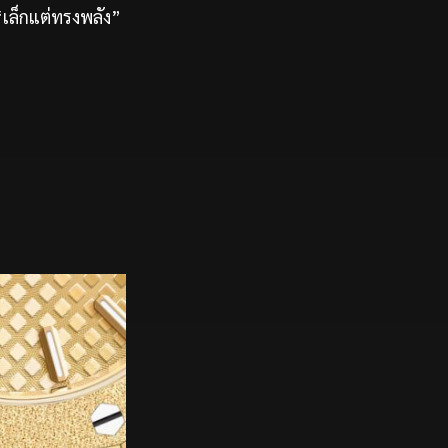
“เล็กแต่ทรงพลัง”