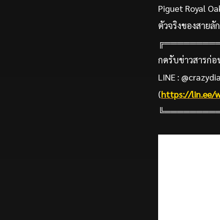
Piguet Royal Oak
ตัวจริงของสายลัก
╔════════
กดรับข่าวสารก่อนใ
LINE : @crazydia
(
https://lin.e
╚════════