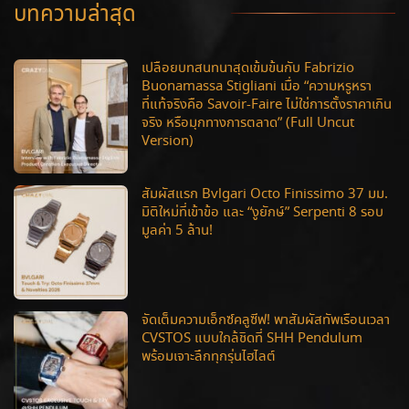
บทความล่าสุด
เปลือยบทสนทนาสุดเข้มข้นกับ Fabrizio
Buonamassa Stigliani เมื่อ “ความหรูหรา
ที่แท้จริงคือ Savoir-Faire ไม่ใช่การตั้งราคาเกิน
จริง หรือมุกทางการตลาด” (Full Uncut
Version)
สัมผัสแรก Bvlgari Octo Finissimo 37 มม.
มิติใหม่ที่เข้าข้อ และ “งูยักษ์” Serpenti 8 รอบ
มูลค่า 5 ล้าน!
จัดเต็มความเอ็กซ์คลูซีฟ! พาสัมผัสทัพเรือนเวลา
CVSTOS แบบใกล้ชิดที่ SHH Pendulum
พร้อมเจาะลึกทุกรุ่นไฮไลต์