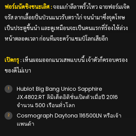
ฟอร์มนัดชิงชนะเลิศ :
จอมเก๋าลีลาพริ้วไหว ฉายฟอร์มเจิด
จรัส ลากเลื้อยปั่นป่วนแนวรับตราไก่ จนนำมาซึ่งจุดโทษ
เป็นประตูขึ้นนำ และดูเหมือนจะเป็นคนแรกที่ร้องไห้ล่วง
หน้าตลอดเวลา ก่อนทีมจะคว้าแชมป์โลกเสียอีก
เปิดกรุ
: เห็นผอมออกแนวเสพแบบนี้ เจ้าตัวก็ครอบครอง
ของดีไม่เบา
Hublot Big Bang Unico Sapphire
JX.4802.RT ลิมิเต็ดอิดิชั่นเปิดตัวเมื่อปี 2016
จำนวน 500 เรือนทั่วโลก
Cosmograph Daytona 116500LN หรือเจ้า
แพนด้า