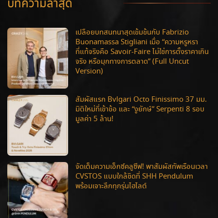
บทความล่าสุด
เปลือยบทสนทนาสุดเข้มข้นกับ Fabrizio
Buonamassa Stigliani เมื่อ “ความหรูหรา
ที่แท้จริงคือ Savoir-Faire ไม่ใช่การตั้งราคาเกิน
จริง หรือมุกทางการตลาด” (Full Uncut
Version)
สัมผัสแรก Bvlgari Octo Finissimo 37 มม.
มิติใหม่ที่เข้าข้อ และ “งูยักษ์” Serpenti 8 รอบ
มูลค่า 5 ล้าน!
จัดเต็มความเอ็กซ์คลูซีฟ! พาสัมผัสทัพเรือนเวลา
CVSTOS แบบใกล้ชิดที่ SHH Pendulum
พร้อมเจาะลึกทุกรุ่นไฮไลต์