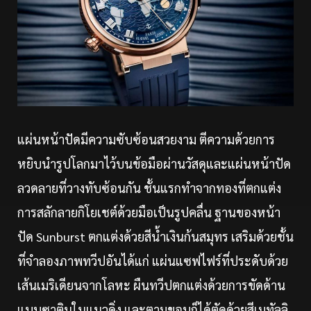
แผ่นหน้าปัดมีความซับซ้อนสวยงาม ตีความด้วยการ
หยิบนำรูปโลกมาไว้บนข้อมือผ่านวัสดุและแผ่นหน้าปัด
ลวดลายที่วางทับซ้อนกัน ชั้นแรกทำจากทองที่ตกแต่ง
การสลักลายกิโยเชต์ด้วยมือเป็นรูปคลื่น ฐานของหน้า
ปัด Sunburst ตกแต่งด้วยสีน้ำเงินก้นสมุทร เสริมด้วยชั้น
ที่จำลองภาพทวีปอันได้แก่ แผ่นแซฟไฟร์ที่ประดับด้วย
เส้นเมริเดียนจากโลหะ ผืนทวีปตกแต่งด้วยการขัดด้าน
แบบซาตินในแนวดิ่ง และตามขอบก็ได้ตัดด้วยสีเมทัลลิ