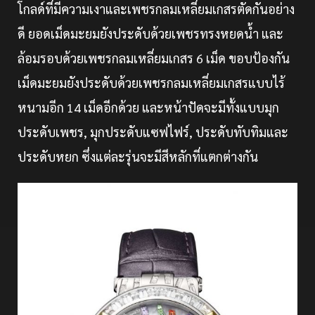
โกลด์ที่มีความเงาและเพชรกลมเหลี่ยมเกสรตัดกันอย่าง
ดี ยอดเม็ดมะยมยังประดับด้วยเพชรทรงหยดน้ำ และ
ล้อมรอบด้วยเพชรกลมเหลี่ยมเกสร 6 เม็ด ขอบป้องกัน
เม็ดมะยมยังประดับด้วยเพชรกลมเหลี่ยมเกสรแบบไร้
หนามอีก 14 เม็ดอีกด้วย และหน้าปัดจะมีทั้งแบบมุก
ประดับเพชร, มุกประดับแซฟไฟร์, ประดับทับทิมและ
ประดับหยก ซึ่งแต่ละรุ่นจะมีสีหลักที่แตกต่างกัน