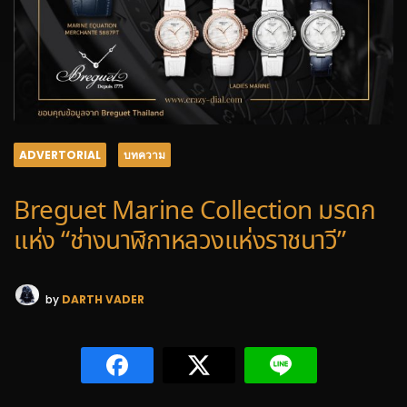
ADVERTORIAL
บทความ
Breguet Marine Collection มรดก
แห่ง “ช่างนาฬิกาหลวงแห่งราชนาวี”
by
DARTH VADER