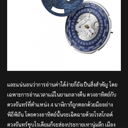
และแน่นอนว่าการอ่านค่าได้ง่ายก็ยังเป็นสิ่งสำคัญ โดย
เฉพาะการอ่านเวลาแม้ในยามกลางคืน ดวงอาทิตย์กับ
ดวงจันทร์ที่ตำแหน่ง 4 นาฬิกาก็ถูกตอกด้วยมืออย่าง
พิถีพิถัน โดยดวงอาทิตย์นั้นจะเฉิดฉายด้วยโรสโกลด์
ดวงจันทร์ชุบโรเดียมก็จะส่องประกายเทานุ่มลึก เมือง