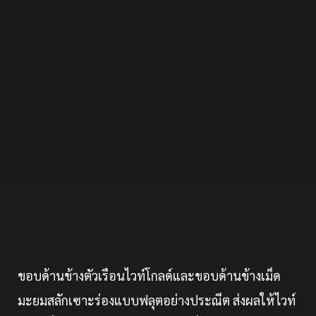
ขอบด้านข้างตัวเรือนไวท์โกลด์และขอบด้านข้างเม็ด
มะยมสลักเซาะร่องแบบฟลุตอย่างประณีต ส่งผลให้ไวท์