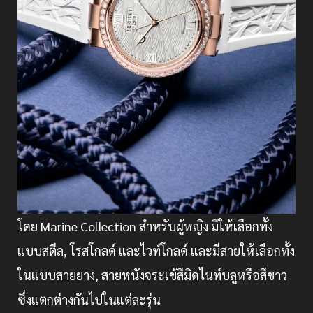
โดย Marine Collection สำหรับผู้หญิง มีให้เลือกทั้ง
แบบสตีล, โรสโกลด์ และไวท์โกลด์ และมีสายให้เลือกทั้ง
ในแบบสายยาง, สายหนังจระเข้สีมิดไนท์บลูหรือสีขาว
ซึ่งแตกต่างกันไปในแต่ละรุ่น