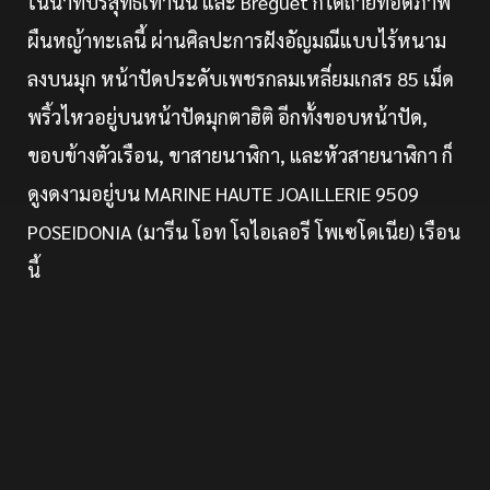
ในน้ำที่บริสุทธิ์เท่านั้น และ Breguet ก็ได้ถ่ายทอดภาพ
ผืนหญ้าทะเลนี้ ผ่านศิลปะการฝังอัญมณีแบบไร้หนาม
ลงบนมุก หน้าปัดประดับเพชรกลมเหลี่ยมเกสร 85 เม็ด
พริ้วไหวอยู่บนหน้าปัดมุกตาฮิติ อีกทั้งขอบหน้าปัด,
ขอบข้างตัวเรือน, ขาสายนาฬิกา, และหัวสายนาฬิกา ก็
ดูงดงามอยู่บน MARINE HAUTE JOAILLERIE 9509
POSEIDONIA (มารีน โอท โจไอเลอรี โพเซโดเนีย) เรือน
นี้