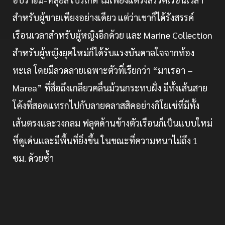
สำหรับผู้ชายเพียงอย่างเดียว แต่ว่าเขาก็ได้รังสรรค์
เรือนเวลาสำหรับผู้หญิงอีกด้วย และ Marine Collection
สำหรับผู้หญิงยุคใหม่ก็ได้รับแรงบันดาลใจจากท้อง
ทะเล โดยมีลวดลายเฉพาะตัวที่เรียกว่า “มาเรอา –
Marea” ที่สื่อถึงเกลียวคลื่นม้วนกระทบฝั่ง มีทั้งเส้นสาย
โค้งที่สอดแทรกไปกับลายคลาสสิคอย่างกิโยเช่ที่มีทั้ง
เส้นตรงและวงกลม ฟลุตด้านข้างตัวเรือนก็เป็นแบบใหม่
ที่ดูเด่นและมีพื้นที่ยิ่งขึ้น ในขณะที่ความหนาไม่ถึง 1
ซม. ด้วยซ้ำ