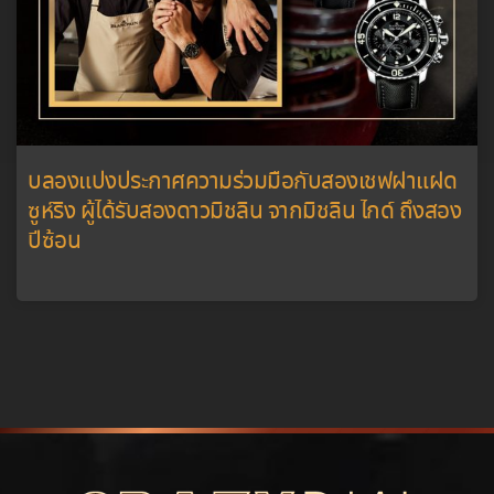
บลองแปงประกาศความร่วมมือกับสองเชฟฝาแฝด
ซูห์ริง ผู้ได้รับสองดาวมิชลิน จากมิชลิน ไกด์ ถึงสอง
ปีซ้อน