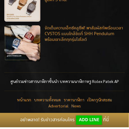
จัดเต็มความเอ็กซ์คลูซีฟ! พาสัมผัสทัพเรือนเวลา
CVSTOS แบบใกล้ชิดที่ SHH Pendulum
พร้อมเจาะลึกทุกรุ่นไฮไลต์
ศูนย์รวมข่าวสารนาฬิกาชั้นนำ บทความนาฬิกาหรู Rolex Patek AP
หน้าแรก
บทความทั้งหมด
ราคานาฬิกา
เปิดกรุนักสะสม
Advertorial
News
อย่าพลาด! รับข่าวสารก่อนใคร
ADD LINE
ที่นี่