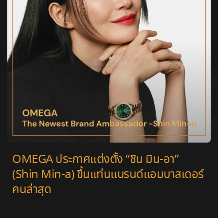
OMEGA ประกาศแต่งตั้ง “ชิน มิน-อา”
(Shin Min-a) ขึ้นแท่นแบรนด์แอมบาสเดอร์
คนล่าสุด