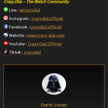
Crazy Dial – The Watch Community
Line :
@crazydial
Instagram :
crazydial.official
Facebook :
crazydial.official
Website :
www.crazy-dial.com
Youtube :
Crazy Dial Official
Tiktok :
crazydial
Darth Vader