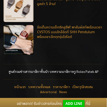
มูลค่า 5 ล้าน!
จัดเต็มความเอ็กซ์คลูซีฟ! พาสัมผัสทัพเรือนเวลา
CVSTOS แบบใกล้ชิดที่ SHH Pendulum
พร้อมเจาะลึกทุกรุ่นไฮไลต์
ศูนย์รวมข่าวสารนาฬิกาชั้นนำ บทความนาฬิกาหรู Rolex Patek AP
หน้าแรก
บทความทั้งหมด
ราคานาฬิกา
เปิดกรุนักสะสม
Advertorial
News
อย่าพลาด! รับข่าวสารก่อนใคร
ADD LINE
ที่นี่