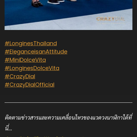
#LonginesThailand
#EleganceisanAttitude
#MiniDolceVita
#LonginesDolceVita
#CrazyDial
#CrazyDialOfficial
ติดตามข่าวสารและความเคลื่อนไหวของแวดวงนาฬิกาได้ที่
นี่…