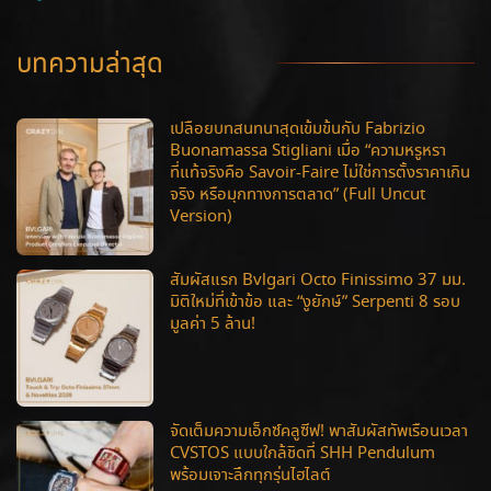
บทความล่าสุด
เปลือยบทสนทนาสุดเข้มข้นกับ Fabrizio
Buonamassa Stigliani เมื่อ “ความหรูหรา
ที่แท้จริงคือ Savoir-Faire ไม่ใช่การตั้งราคาเกิน
จริง หรือมุกทางการตลาด” (Full Uncut
Version)
สัมผัสแรก Bvlgari Octo Finissimo 37 มม.
มิติใหม่ที่เข้าข้อ และ “งูยักษ์” Serpenti 8 รอบ
มูลค่า 5 ล้าน!
จัดเต็มความเอ็กซ์คลูซีฟ! พาสัมผัสทัพเรือนเวลา
CVSTOS แบบใกล้ชิดที่ SHH Pendulum
พร้อมเจาะลึกทุกรุ่นไฮไลต์