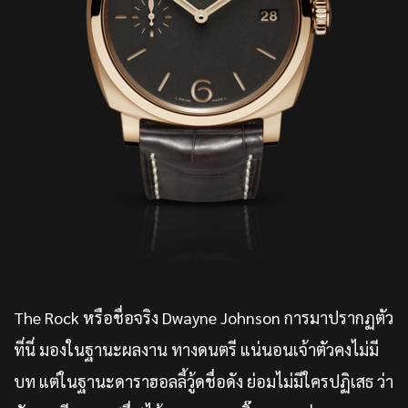
The Rock หรือชื่อจริง Dwayne Johnson การมาปรากฏตัว
ที่นี่ มองในฐานะผลงาน ทางดนตรี แน่นอนเจ้าตัวคงไม่มี
บท แต่ในฐานะดาราฮอลลี้วู้ดชื่อดัง ย่อมไม่มีใครปฏิเสธ ว่า