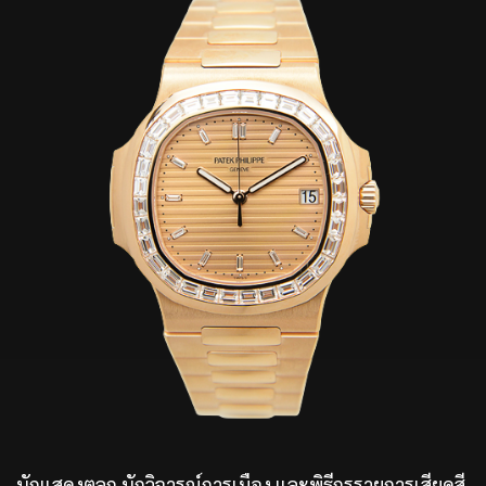
นักแสดงตลก นักวิจารณ์การเมือง และพิธีกรรายการเสียดสี