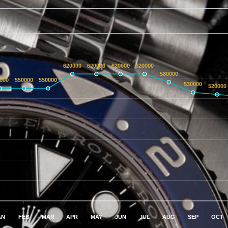
620000
620000
620000
620000
580000
000
550000
550000
530000
520000
AN
FEB
MAR
APR
MAY
JUN
JUL
AUG
SEP
OCT