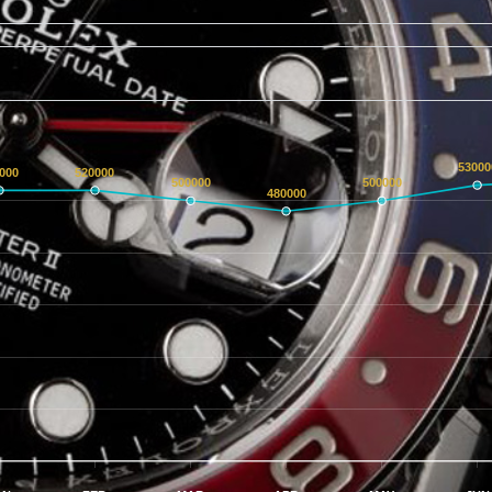
53000
000
520000
500000
500000
480000