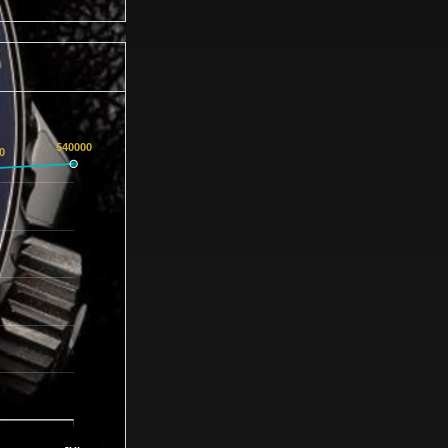
540000
0