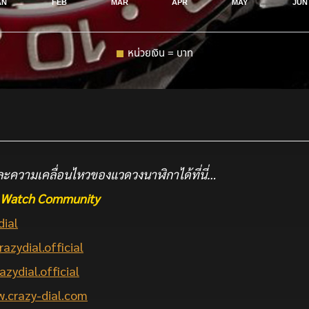
AN
FEB
MAR
APR
MAY
JUN
หน่วยเงิน = บาท
ะความเคลื่อนไหวของแวดวงนาฬิกาได้ที่นี่…
he Watch Community
dial
razydial.official
azydial.official
.crazy-dial.com