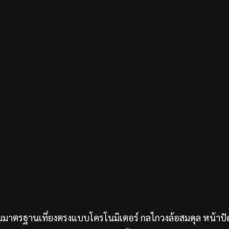
ัมมาตรฐานเที่ยงตรงแบบโครโนมิเตอร์ กลไกวงล้อสมดุล หน้าป