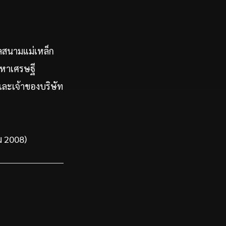
ุลสนามแม่เหล็ก
มหาเศรษฐี
และเจ้าของบริษัท
คม 2008)