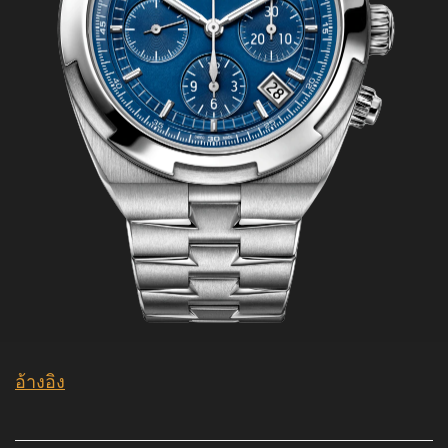
อ้างอิง