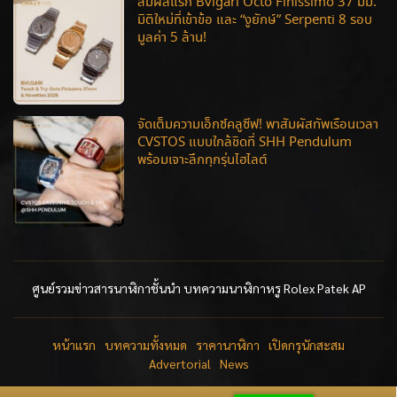
สัมผัสแรก Bvlgari Octo Finissimo 37 มม.
มิติใหม่ที่เข้าข้อ และ “งูยักษ์” Serpenti 8 รอบ
มูลค่า 5 ล้าน!
จัดเต็มความเอ็กซ์คลูซีฟ! พาสัมผัสทัพเรือนเวลา
CVSTOS แบบใกล้ชิดที่ SHH Pendulum
พร้อมเจาะลึกทุกรุ่นไฮไลต์
ศูนย์รวมข่าวสารนาฬิกาชั้นนำ บทความนาฬิกาหรู Rolex Patek AP
หน้าแรก
บทความทั้งหมด
ราคานาฬิกา
เปิดกรุนักสะสม
Advertorial
News