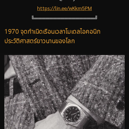
https://lin.ee/wKkm5PM
╚════════════════╝
1970 จุดกำเนิดเรือนเวลาโมเดลไอคอนิก
ประวัติศาสตร์ยาวนานของโลก