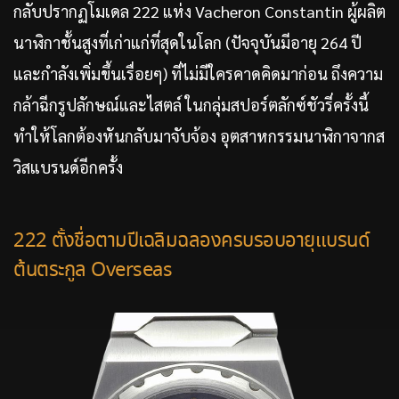
กลับปรากฏโมเดล 222 แห่ง Vacheron Constantin ผู้ผลิต
นาฬิกาชั้นสูงที่เก่าแก่ที่สุดในโลก (ปัจจุบันมีอายุ 264 ปี
และกำลังเพิ่มขึ้นเรื่อยๆ) ที่ไม่มีใครคาดคิดมาก่อน ถึงความ
กล้าฉีกรูปลักษณ์และไสตล์ ในกลุ่มสปอร์ตลักซ์ชัวรี่ครั้งนี้
ทำให้โลกต้องหันกลับมาจับจ้อง อุตสาหกรรมนาฬิกาจากส
วิสแบรนด์อีกครั้ง
222 ตั้งชื่อตามปีเฉลิมฉลองครบรอบอายุแบรนด์
ต้นตระกูล Overseas