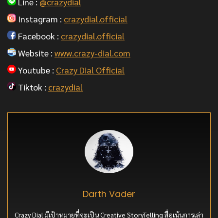
Line :
@crazydial
Instagram :
crazydial.official
Facebook :
crazydial.official
Website :
www.crazy-dial.com
Youtube :
Crazy Dial Official
Tiktok :
crazydial
Darth Vader
Crazy Dial มีเป้าหมายที่จะเป็น Creative StoryTelling สื่อเน้นการเล่า