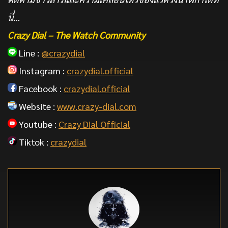
นี่…
Crazy Dial – The Watch Community
Line :
@crazydial
Instagram :
crazydial.official
Facebook :
crazydial.official
Website :
www.crazy-dial.com
Youtube :
Crazy Dial Official
Tiktok :
crazydial