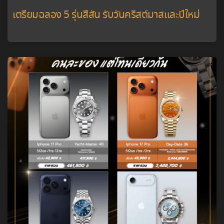
เตรียมฉลอง 5 รุ่นสีสัน รับวันคริสต์มาสและปีใหม่