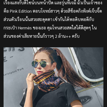
เรืองแสงกับดีไซน์บนหน้าปัด และรุ่นที่เจมี ฉัวเป็นเจ้าของ
คือ Pink Edition ตอบโจทย์สาวๆ ด้วยสีช็อคกิงพิงค์เจ็บจี๊ด
ส่วนตัวเรือนนั้นสวยสะดุดตา เข้ากันได้พอดิบพอดีกับ
กระเป๋า Hermès ของเธอ คุมโทนสวยสดใสได้ดีสุดๆ ใน
ส่วนของค่าเสียหายนั้นก็ราวๆ 2 ล้าน++ ครับ