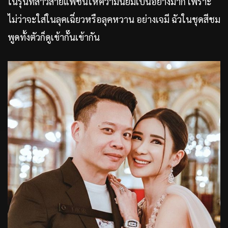
ในรุ่นที่สาวสายแฟชั่นให้ความนิยมเป็นอย่างมาก เพราะ
ไม่ว่าจะใส่ในลุคเฉี่ยวหรือลุคหวาน อย่างเจมี ฉัวในชุดสีชม
พูดทั้งตัวก็ดูเข้ากั๊นเข้ากัน