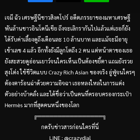
เจมี ฉัว เศรษฐีนีชาวสิงคโปร์ อดีตภรรยาของมหาเศรษฐี
พันล้านชาวอินโดนีเชีย ถึงจะเลิกรากันไปแล้วแต่เธอก็ยัง
ได้รับค่าเลี้ยงดูถึงเดือนละ 10 ล้านบาท และแม้จะมีอายุ
เข้าเลข 4 แล้ว อีกทั้งยังมีลูกโตถึง 2 คน แต่หน้าตาของเธอ
ยังสะสวยดูอ่อนเยาว์จนใครเห็นเป็นต้องขยี้ตา แถมยังรวย
สุงโต่ง ใช้ชีวิตแบบ Crazy Rich Asian ของจริง อู่ฟู่จนใครๆ
ต้องตาร้อนฉ่าด้วยความอิจฉา เธอหลงใหลในการแต่ง
ตัวอย่างบ้าคลั่ง และได้ชื่อว่าเป็นคนที่ครอบครองกระเป๋า
Hermès มากที่สุดคนหนึ่งของโลก
╔════════════════╗
กดรับข่าวสารก่อนใครที่นี่
LINE : @crazydial