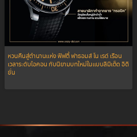
หวนคืนสู่ตำนานแห่ง ฟิฟตี้ ฟาธอมส์ โน เรด์ เรือน
เวลาระดับไอคอน กับนิยามบทใหม่ในแบบลิมิเต็ด อิดิ
ชั่น