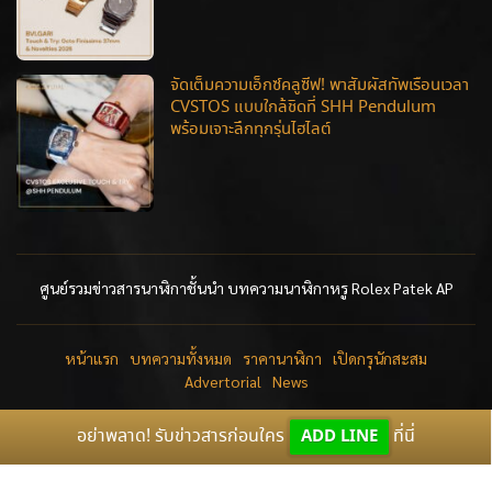
จัดเต็มความเอ็กซ์คลูซีฟ! พาสัมผัสทัพเรือนเวลา
CVSTOS แบบใกล้ชิดที่ SHH Pendulum
พร้อมเจาะลึกทุกรุ่นไฮไลต์
ศูนย์รวมข่าวสารนาฬิกาชั้นนำ บทความนาฬิกาหรู Rolex Patek AP
หน้าแรก
บทความทั้งหมด
ราคานาฬิกา
เปิดกรุนักสะสม
Advertorial
News
อย่าพลาด! รับข่าวสารก่อนใคร
ADD LINE
ที่นี่