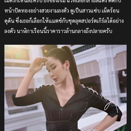
เมตรก็เห็นละครับ ยิ่งของเจมี ฉัวที่เลือกสายสีแดง ตัดกับ
หน้าปัดทองอย่างสวยงามลงตัว ดูเป็นสาวแซ่บ เผ็ดร้อน
ดุดัน ซึ่งเธอก็เลือกให้แมตช์กับชุดลุคสปอร์ตเกิร์ลได้อย่าง
ลงตัว นาฬิกาเรือนนี้ราคาราวล้านกลางถึงปลายครับ