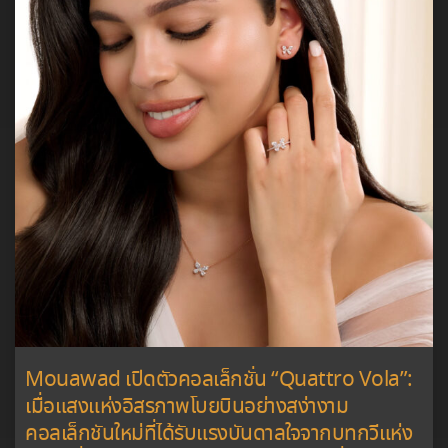
Mouawad เปิดตัวคอลเล็กชั่น “Quattro Vola”:
เมื่อแสงแห่งอิสรภาพโบยบินอย่างสง่างาม
คอลเล็กชันใหม่ที่ได้รับแรงบันดาลใจจากบทกวีแห่ง