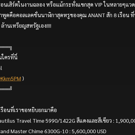
นเสิร์ตในงานฉลอง หรือแม้กระทั่งแขกสุด VIP ในหลายๆแวดว
มาพูดคือคอลเลคชั่นนาฬิกาสุดหรูของคุณ ANANT สัก 8 เรือน ท
 ล้านเหรียญสหรัฐเอง!!!!
═══╗
ครที่นี่
l
e/wKkm5PM
)
═══╝
เรือนที่เราขอหยิบยกมาคือ
Nautilus Travel Time 5990/1422G สีแดงและสีเขียว : 1,900,
Grand Master Chime 6300G-10 : 5,600,000 USD