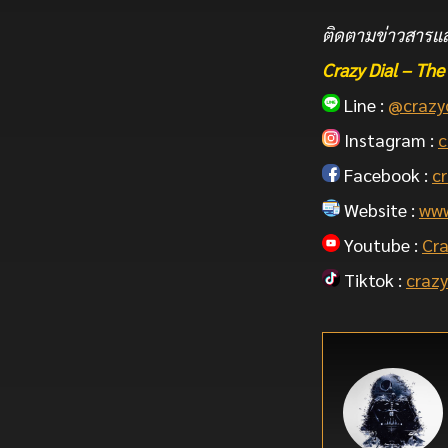
ติดตามข่าวสารแล
Crazy Dial – T
Line :
@crazy
Instagram :
c
Facebook :
cr
Website :
www
Youtube :
Cra
Tiktok :
crazy