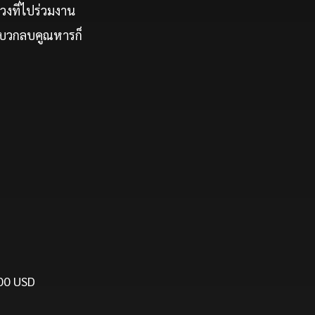
งที่ไปร่วมงาน
ี่บวกลบคูณหารก็
000 USD