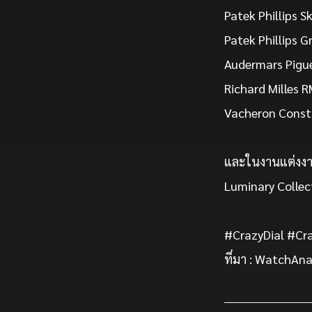
Patek Phillips 
Patek Phillips 
Audermars Pigue
Richard Milles 
Vacheron Consta
และในงานแต่งงา
Luminary Collec
#CrazyDial #Cra
ที่มา : WatchAna