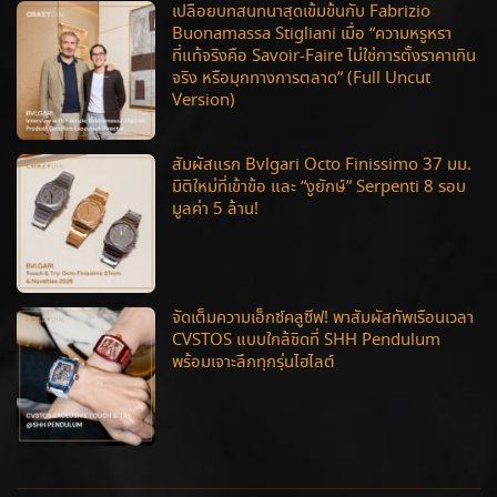
เปลือยบทสนทนาสุดเข้มข้นกับ Fabrizio
Buonamassa Stigliani เมื่อ “ความหรูหรา
ที่แท้จริงคือ Savoir-Faire ไม่ใช่การตั้งราคาเกิน
จริง หรือมุกทางการตลาด” (Full Uncut
Version)
สัมผัสแรก Bvlgari Octo Finissimo 37 มม.
มิติใหม่ที่เข้าข้อ และ “งูยักษ์” Serpenti 8 รอบ
มูลค่า 5 ล้าน!
จัดเต็มความเอ็กซ์คลูซีฟ! พาสัมผัสทัพเรือนเวลา
CVSTOS แบบใกล้ชิดที่ SHH Pendulum
พร้อมเจาะลึกทุกรุ่นไฮไลต์