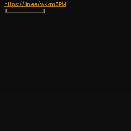
https://lin.ee/wKkm5PM
╚═════════╝