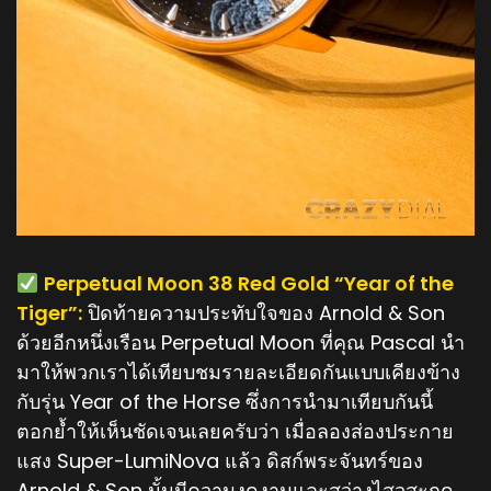
️ Perpetual Moon 38 Red Gold “Year of the
Tiger”:
ปิดท้ายความประทับใจของ Arnold & Son
ด้วยอีกหนึ่งเรือน Perpetual Moon ที่คุณ Pascal นำ
มาให้พวกเราได้เทียบชมรายละเอียดกันแบบเคียงข้าง
กับรุ่น Year of the Horse ซึ่งการนำมาเทียบกันนี้
ตอกย้ำให้เห็นชัดเจนเลยครับว่า เมื่อลองส่องประกาย
แสง Super-LumiNova แล้ว ดิสก์พระจันทร์ของ
Arnold & Son นั้นมีความงดงามและสว่างไสวสะกด