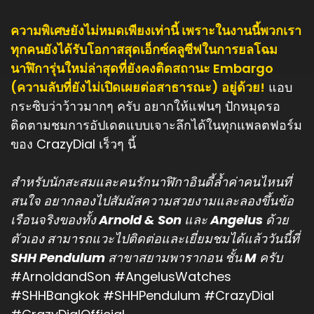
ความพิเศษยังไม่หมดเพียงเท่านี้ เพราะในงานนี้พวกเรา
ทุกคนยังได้รับโอกาสสุดเอ็กซ์คลูซีฟในการยลโฉม
นาฬิการุ่นใหม่ล่าสุดที่ยังคงติดสถานะ Embargo
(ความลับที่ยังไม่เปิดเผยต่อสาธารณะ) อยู่ด้วย!
แอบ
กระซิบว่าว้าวมากๆ ครับ อยากให้แฟนๆ ปักหมุดรอ
ติดตามชมการอัปเดตแบบเจาะลึกได้ในทุกแพลตฟอร์ม
ของ CrazyDial เร็วๆ นี้
สำหรับนักสะสมและคนรักนาฬิกาอินดี้ล้ำค่าคนไหนที่
สนใจ อยากลองไปสัมผัสความสวยงามและลองขึ้นข้อ
เรือนจริงของทั้ง Arnold & Son และ Angelus ด้วย
ตัวเอง สามารถแวะไปติดต่อและเยี่ยมชมได้แล้ววันนี้ที่
SHH Pendulum สาขาสยามพารากอน ชั้น M ครับ
#ArnoldandSon
#AngelusWatches
#SHHBangkok
#SHHPendulum
#CrazyDial