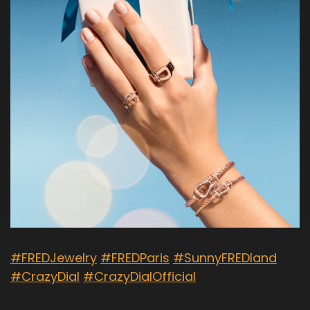
#FREDJewelry
#FREDParis
#SunnyFREDland
#CrazyDial
#CrazyDialOfficial