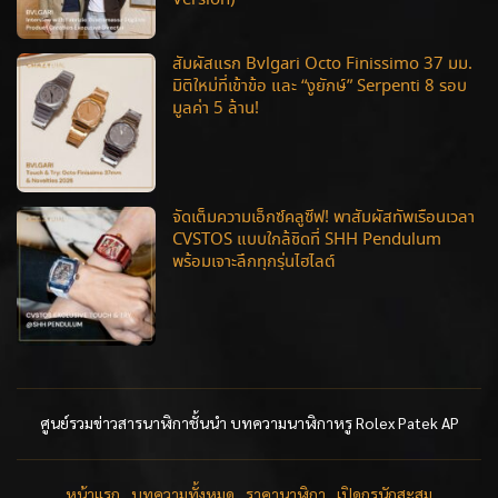
สัมผัสแรก Bvlgari Octo Finissimo 37 มม.
มิติใหม่ที่เข้าข้อ และ “งูยักษ์” Serpenti 8 รอบ
มูลค่า 5 ล้าน!
จัดเต็มความเอ็กซ์คลูซีฟ! พาสัมผัสทัพเรือนเวลา
CVSTOS แบบใกล้ชิดที่ SHH Pendulum
พร้อมเจาะลึกทุกรุ่นไฮไลต์
ศูนย์รวมข่าวสารนาฬิกาชั้นนำ บทความนาฬิกาหรู Rolex Patek AP
หน้าแรก
บทความทั้งหมด
ราคานาฬิกา
เปิดกรุนักสะสม