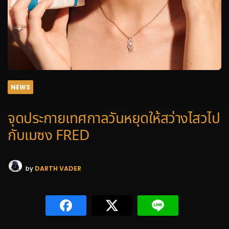
NEWS
จุดประกายเทศกาลวันหยุดให้สว่างไสวไป
กับเมซง FRED
by
DARTH VADER