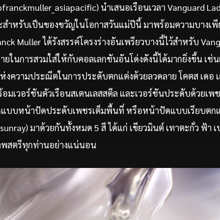
@franckmuller_asiapacific) นำเสนอเรือนเวลา Vanguard Lad
สำหรับเป็นของขวัญในโอกาสวันแม่ปีนี้ มาพร้อมความบางเพียง
Franck Muller ได้รังสรรค์โครงร่างอันเพรียวบางนี้ไว้สำหรับ V
ในการสวมใส่ให้กับคอลเลกชันอันโด่งดังนี้ได้มากยิ่งขึ้น เช่
แห่งความประณีตในการประดับตกแต่งด้วยลวดลาย โคตส เดอ 
้อมเวอร์ชันตัวเรือนสเตนเลสสตีล และเวอร์ชันประดับด้วยเพช
ลือกแบบหน้าปัดประดับเพชรเต็มพื้นที่ หรือหน้าปัดแบบเรียบตก
unray) มาด้วยกันทั้งหมด 5 สี ได้แก่ เขียวมินต์ เทาตะกั่ว ฟ้า 
าพสตรีทุกท่านอย่างแน่นอน