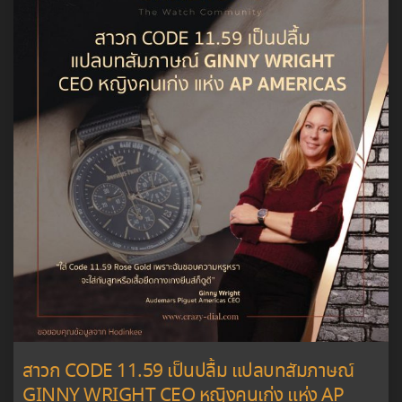
สาวก CODE 11.59 เป็นปลื้ม แปลบทสัมภาษณ์
GINNY WRIGHT CEO หญิงคนเก่ง แห่ง AP