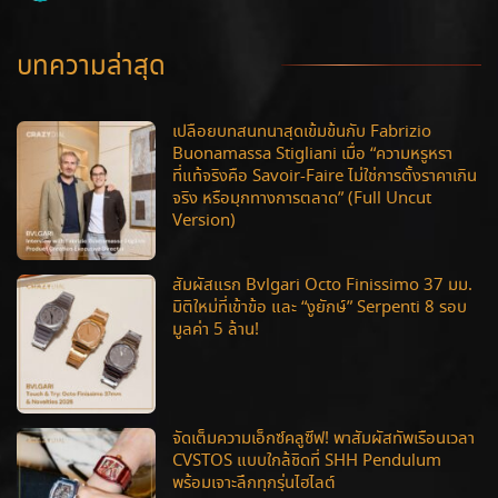
บทความล่าสุด
เปลือยบทสนทนาสุดเข้มข้นกับ Fabrizio
Buonamassa Stigliani เมื่อ “ความหรูหรา
ที่แท้จริงคือ Savoir-Faire ไม่ใช่การตั้งราคาเกิน
จริง หรือมุกทางการตลาด” (Full Uncut
Version)
สัมผัสแรก Bvlgari Octo Finissimo 37 มม.
มิติใหม่ที่เข้าข้อ และ “งูยักษ์” Serpenti 8 รอบ
มูลค่า 5 ล้าน!
จัดเต็มความเอ็กซ์คลูซีฟ! พาสัมผัสทัพเรือนเวลา
CVSTOS แบบใกล้ชิดที่ SHH Pendulum
พร้อมเจาะลึกทุกรุ่นไฮไลต์