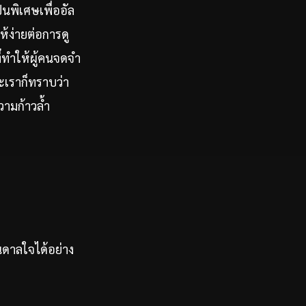
ป็นพิเศษเพื่ออัล
้ง่ายต่อการดู
ี่ทำให้ผู้คนจดจำ
ะเราก็ทราบว่า
วามก้าวล้ำ
นดาลใจได้อย่าง