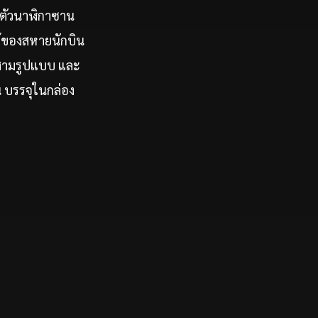
ิดตัวนาฬิกาซาน
ก้ของสหายนักบิน
สามรูปแบบ และ
อน บรรจุในกล่อง