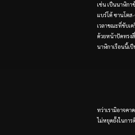
เช่น เป็นนาฬิกาข้
แบร์โต้ ซานโตส-ด
เวลาขณะที่ขับเคร
ด้วยหน้าปัดทรงสี
นาฬิกาเรือนนี้เป
ทว่าเรามิอาจคาด
ไม่หยุดยั้งในการ