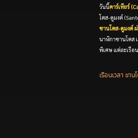
วันนี้
คาร์เทียร์
(Ca
โตส-ดูมงต์ (San
ซานโตส
-ดูมงต์
นาฬิกาซานโตส เดอ 
พิเศษ แต่ละเรือ
เรือนเวลา ซา