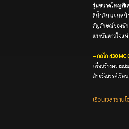
รุ่นขนาดใหญ่พิเ
สีน้ำเงิน แผ่นหน้
สัญลักษณ์ของนักบิ
แรงบันดาลใจแห่ง
– กลไก 430 MC Ca
เพื่อสร้างความส
ฝ่ายรังสรรค์เรื
เรือนเวลาซานโต