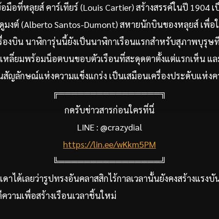
อมือที่หลุยส์ คาร์เทียร์ (Louis Cartier) สร้างสรรค์ในปี 1904 เ
ูมงต์ (Alberto Santos-Dumont) สหายนักบินของหลุยส์ เพื่อให
ื่องบิน นาฬิการุ่นนี้ยังเป็นนาฬิกาเรือนแรกสำหรับสุภาพบุรุษท
่เหลี่ยมพร้อมน็อตบนขอบตัวเรือนที่สะดุดตาตั้งแต่แรกเห็น แล
็นสัญลักษณ์แห่งความแข็งแกร่ง เป็นเสมือนเครื่องประดับแห่งค
╔════════════════╗
กดรับข่าวสารก่อนใครที่นี่
LINE : @crazydial
https://lin.ee/wKkm5PM
╚════════════════╝
เดาได้เลยว่ารูปทรงอันคลาสสิกไร้กาลเวลานั้นยังคงสร้างแรงบั
ตีความเพื่อสร้างเรือนเวลาชิ้นใหม่