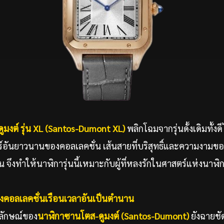
ดูมงต์ รุ่น XL (Santos-Dumont XL)
พลิกโฉมจากรุ่นดั้งเดิมทั้ง
ร์อันยาวนานของคอลเลคชั่น เส้นสายที่บริสุทธิ์และความงามข
จึงทำให้นาฬิการุ่นนี้เหมาะกับผู้ที่หลงรักในศาสตร์แห่งนาฬิ
งคอลเลคชั่นเรือนเวลาอันเป็นตำนาน
กลักษณ์ของ
นาฬิกาซานโตส
-ดูมงต์ (Santos-Dumont)
ยังฉายชั