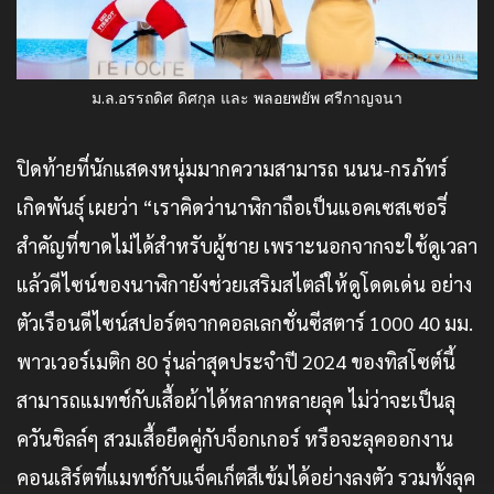
ม.ล.อรรถดิศ ดิศกุล และ พลอยพยัพ ศรีกาญจนา
ปิดท้ายที่นักแสดงหนุ่มมากความสามารถ นนน-กรภัทร์
เกิดพันธุ์ เผยว่า “เราคิดว่านาฬิกาถือเป็นแอคเซสเซอรี่
สำคัญที่ขาดไม่ได้สำหรับผู้ชาย เพราะนอกจากจะใช้ดูเวลา
แล้วดีไซน์ของนาฬิกายังช่วยเสริมสไตล์ให้ดูโดดเด่น อย่าง
ตัวเรือนดีไซน์สปอร์ตจากคอลเลกชั่นซีสตาร์ 1000 40 มม.
พาวเวอร์เมติก 80 รุ่นล่าสุดประจำปี 2024 ของทิสโซต์นี้
สามารถแมทช์กับเสื้อผ้าได้หลากหลายลุค ไม่ว่าจะเป็นลุ
ควันชิลล์ๆ สวมเสื้อยืดคู่กับจ็อกเกอร์ หรือจะลุคออกงาน
คอนเสิร์ตที่แมทช์กับแจ็คเก็ตสีเข้มได้อย่างลงตัว รวมทั้งลุค