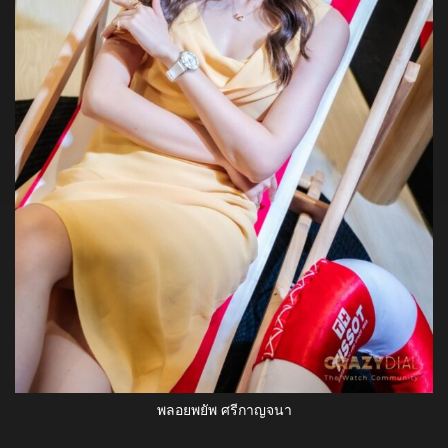
พลอยพยัพ ศรีกาญจนา