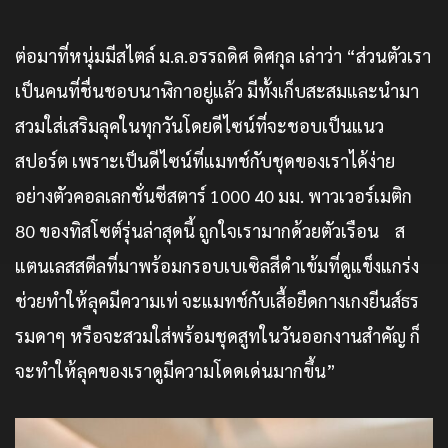
ต่อมาที่หนุ่มมีสไตล์ ม.ล.อรรถดิศ ดิศกุล เล่าว่า “ส่วนตัวเรา
เป็นคนที่ชื่นชอบนาฬิกาอยู่แล้ว มีทั้งเก็บสะสมและนำมา
สวมใส่เสริมลุคในทุกวันโดยดีไซน์ที่จะชอบเป็นแนว
สปอร์ต เพราะเป็นดีไซน์ที่แมทช์กับชุดของเราได้ง่าย
อย่างตัวคอลเลกชั่นซีสตาร์ 1000 40 มม. พาวเวอร์เมติก
80 ของทิสโซต์รุ่นล่าสุดนี้ ถูกใจเรามากด้วยตัวเรือน ส
แตนเลสสตีลที่มาพร้อมกรอบเบเซิลสีดำเข้มที่ดูแข็งแกร่ง
ช่วยทำให้ลุคมีความเท่ จะแมทช์กับเสื้อยืดกางเกงยีนส์ธร
รมดาๆ หรือจะสวมใส่พร้อมชุดสูทในวันออกงานสำคัญ ก็
จะทำให้ลุคของเราดูมีความโดดเด่นมากขึ้น”