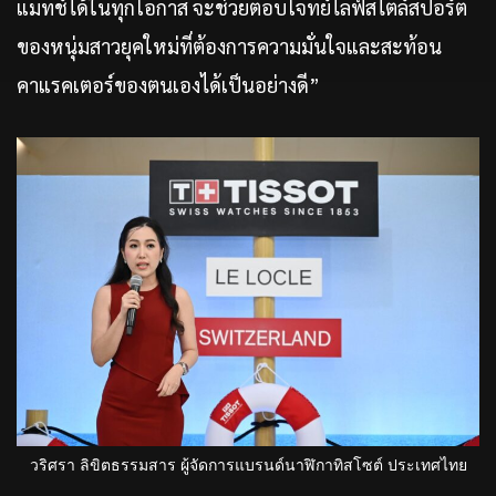
แมทช์ได้ในทุกโอกาส จะช่วยตอบโจทย์ไลฟ์สไตล์สปอร์ต
ของหนุ่มสาวยุคใหม่ที่ต้องการความมั่นใจและสะท้อน
คาแรคเตอร์ของตนเองได้เป็นอย่างดี”
วริศรา ลิขิตธรรมสาร ผู้จัดการแบรนด์นาฬิกาทิสโซต์ ประเทศไทย