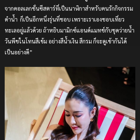
จากคอลเลกชั่นซีสตาร์ที่เป็นนาฬิกาสำหรับคนรักกิจกรรม
ดำน้ำ ก็เป็นอีกหนึ่งรุ่นที่ชอบ เพราะเราเองชอบเที่ยว
ทะเลอยู่แล้วด้วย ถ้าหยิบมามิกซ์แอนด์แมทช์กับชุดว่ายน้ำ
วันพีชในโทนสีเข้ม อย่างสีน้ำเงิน สีกรม ก็จะดูเข้ากันได้
เป็นอย่างดี”