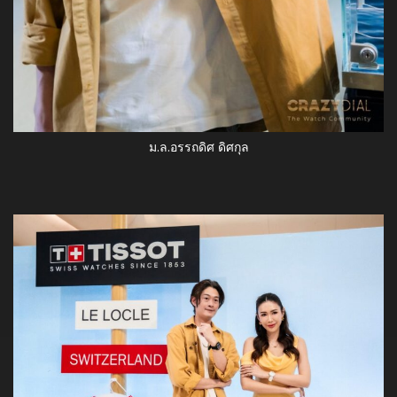
ม.ล.อรรถดิศ ดิศกุล