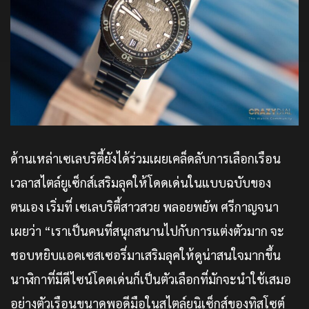
ด้านเหล่าเซเลบริตี้ยังได้ร่วมเผยเคล็ดลับการเลือกเรือน
เวลาสไตล์ยูเซ็กส์เสริมลุคให้โดดเด่นในแบบฉบับของ
ตนเอง เริ่มที่ เซเลบริตี้สาวสวย พลอยพยัพ ศรีกาญจนา
เผยว่า “เราเป็นคนที่สนุกสนานไปกับการแต่งตัวมาก จะ
ชอบหยิบแอคเซสเซอรี่มาเสริมลุคให้ดูน่าสนใจมากขึ้น
นาฬิกาที่มีดีไซน์โดดเด่นก็เป็นตัวเลือกที่มักจะนำใช้เสมอ
อย่างตัวเรือนขนาดพอดีมือในสไตล์ยูนิเซ็กส์ของทิสโซต์