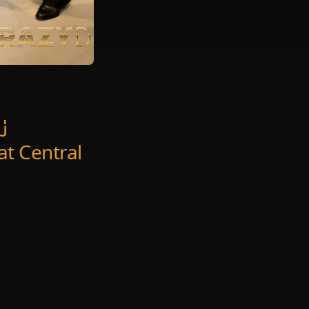
่
t Central