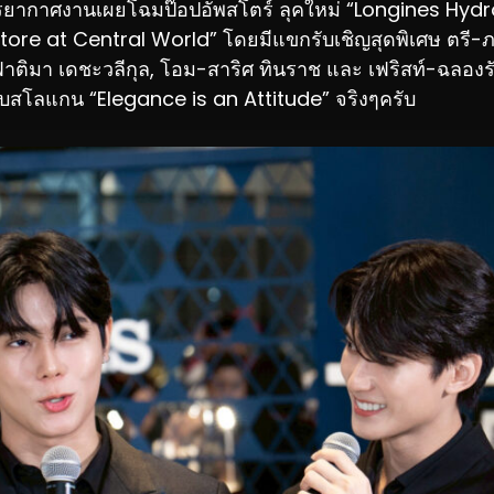
ากาศงานเผยโฉมป๊อปอัพสโตร์ ลุคใหม่ “Longines Hy
re at Central World” โดยมีแขกรับเชิญสุดพิเศษ ตรี-ภ
-ฟาติมา เดชะวลีกุล, โอม-สาริศ ทินราช และ เฟริสท์-ฉลอง
บสโลแกน “Elegance is an Attitude” จริงๆครับ