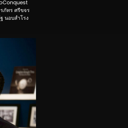
droConquest
รภัทร ศรีขจร
รัฐ นอบสำโรง