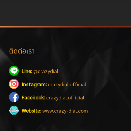
ติดต่อเรา
Line:
@crazydial
Instagram:
crazydial.official
Facebook:
crazydial.official
Website:
www.crazy-dial.com