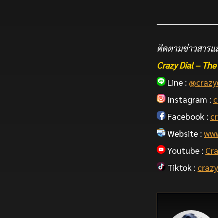
ติดตามข่าวสารแล
Crazy Dial – T
Line :
@crazy
Instagram :
c
Facebook :
cr
Website :
www
Youtube :
Cra
Tiktok :
crazy