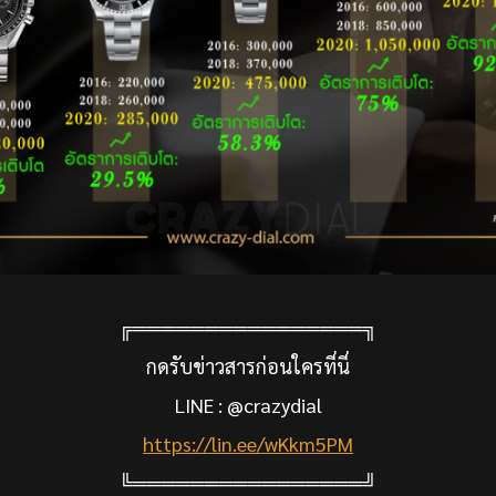
╔════════════════╗
กดรับข่าวสารก่อนใครที่นี่
LINE : @crazydial
https://lin.ee/wKkm5PM
╚════════════════╝