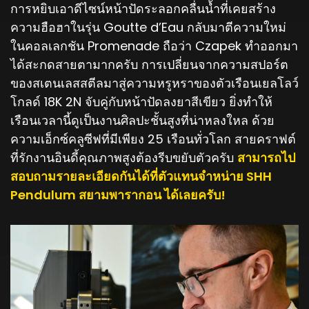
การหยิบเอาดีไซน์หน้าปัดระลอกคลื่นน้ำที่เคยสร้าง
ความฮือฮาในรุ่น Goutte d’Eau กลับมาตีความใหม่
ในคอลเลกชัน Promenade ถือว่า Czapek ทำออกมา
ได้สะกดสายตามากครับ การเปลี่ยนจากความสปอร์ต
ของสเตนเลสสตีลมาสู่ความหรูหราของตัวเรือนเยลโลว์
โกลด์ 18K 2N จับคู่กับหน้าปัดลงยาสีเขียว ยิ่งทำให้
เรือนเวลานี้ดูเป็นงานศิลปะชั้นสูงที่น่าหลงใหล ด้วย
ความเอ็กซ์คลูซีฟที่มีเพียง 25 เรือนทั่วโลก สายคราฟต์
ที่รักงานอินดี้คุณภาพสูงต้องรีบขยับตัวครับ
สามารถไป
สอบถามรายละเอียดกันได้ที่ตัวแทนจำหน่าย SHH
Pendulum สยามพารากอน ได้เลยครับ!