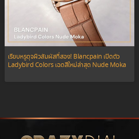
เรียบหรูดุจผิวสัมผัสที่สอง! Blancpain เปิดตัว
Ladybird Colors เฉดสีใหม่ล่าสุด Nude Moka