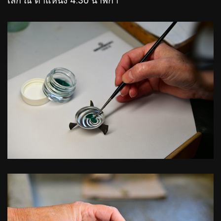
เล็ก ณ ตำแหน่ง 4:30 นาฬิกา