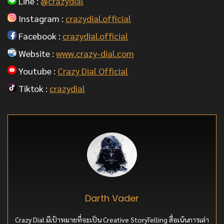
Line :
@crazydial
Instagram :
crazydial.official
Facebook :
crazydial.official
Website :
www.crazy-dial.com
Youtube :
Crazy Dial Official
Tiktok :
crazydial
Darth Vader
Crazy Dial มีเป้าหมายที่จะเป็น Creative StoryTelling สื่อเน้นการเล่า