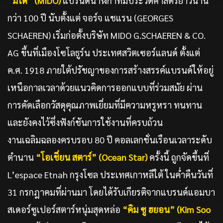
“มิโด” (MIDO)
แบรนด์นาฬิกาที่มีประวัติศาสตร์ยาวนาน
กว่า 100 ปี นับตั้งแต่ จอร์จ แชแรน (GEORGES
SCHAEREN) เริ่มก่อตั้งบริษัท MIDO G.SCHAEREN & CO.
AG ขึ้นที่เมืองโซโลธูร์น ประเทศสวิตเซอร์แลนด์ ตั้งแต่
ค.ศ. 1918 ภายใต้ปรัชญาของการสร้างสรรค์แบรนด์ให้อยู่
เหนือกาลเวลาด้วยแนวคิดการออกแบบที่ร่วมสมัย ผ่าน
การคัดเลือกวัสดุคุณภาพเยี่ยมที่มีความหรูหรา ทนทาน
และยังคงไว้ซึ่งฟังก์ชันการใช้งานที่ครบถ้วน
งานเฉลิมฉลองครบรอบ 80 ปี คอลเลกชั่นเรือนเวลาระดับ
ตำนาน
“โอเชี่ยน สตาร์” (Ocean Star)
ครั้งนี้ ถูกจัดขึ้นที่
L’espace Etnah กรุงโซล ประเทศเกาหลีใต้ ในค่ำคืนวันที่
31 กรกฎาคมที่ผ่านมา โดยได้รับเกียรติจากแบรนด์แอมบา
สเดอร์ซูเปอร์สตาร์หนุ่มสุดหล่อ
“คิม ซู ฮยอน” (Kim Soo