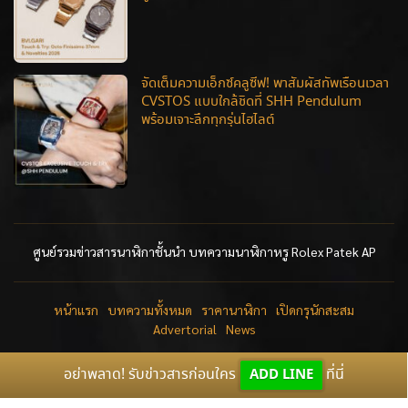
จัดเต็มความเอ็กซ์คลูซีฟ! พาสัมผัสทัพเรือนเวลา
CVSTOS แบบใกล้ชิดที่ SHH Pendulum
พร้อมเจาะลึกทุกรุ่นไฮไลต์
ศูนย์รวมข่าวสารนาฬิกาชั้นนำ บทความนาฬิกาหรู Rolex Patek AP
หน้าแรก
บทความทั้งหมด
ราคานาฬิกา
เปิดกรุนักสะสม
Advertorial
News
อย่าพลาด! รับข่าวสารก่อนใคร
ADD LINE
ที่นี่