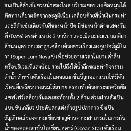
จนเป็นสีดำเข้มชวนน่าหลงไหล บริเวณขอบเบเซิลหมุนได้
ทิศทางเดียวผลิตจากอะลูมิเนียมเคลือบด้วยสีน้ำเงินกรมท่า
และสีดำเช่นเดียวกับสีของหน้าปัด มีช่องหน้าต่างแสดงวัน
ที่ (Date) ตรงตำแหน่ง 3 นาฬิกา และเม็ดมะยมแบบเกลียว
ด้านหมุดบอกเวลาถูกเคลือบด้วยสารเรืองแสงซูเปอร์ลูมิโน
วา (Super-LumiNova®) เพื่อช่วยอ่านเวลาในยามค่ำคืน
หรือบริเวณที่แสงน้อย รวมไปถึงใต้น้ำลึกขณะทำกิจกรรม
ดำน้ำ สำหรับตัวเรือนในคอลเลกชั่นนี้ถูกออกแบบให้มีตัว
เรือนที่เพรียวบางสวมใส่สบาย ครอบทับด้วยกระจกคริสตัล
แซฟไฟร์เคลือบกันแสงสะท้อนทั้ง 2 ด้าน ส่วนฝาหลังเป็น
แบบขันเกลียว ประดับตกแต่งด้วยรูปปลาดาว ซึ่งเป็น
สัญลักษณ์ของความเชี่ยวชาญด้านความสามารถในการกัน
น้ำของคอลเลกชั่นโอเชี่ยน สตาร์ (Ocean Star) ตัวเรือน