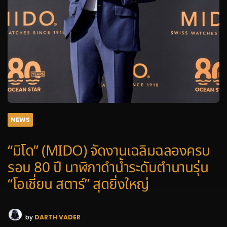
NEWS
“มิโด” (MIDO) จัดงานเฉลิมฉลองครบ
รอบ 80 ปี นาฬิกาดำน้ำระดับตำนานรุ่น
“โอเชี่ยน สตาร์” สุดยิ่งใหญ่
by
DARTH VADER