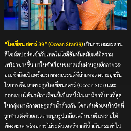
“โอเชี่ยน สตาร์ 39” (Ocean Star39)
เป็นการผสมผสาน
ดีไซน์สปอร์ตเข้ากับเทคโนโยลีอันทันสมัยแต่มีความ
เพรียวบางขึ้น มาในตัวเรือนขนาดเส้นผ่านศูนย์กลาง 39
มม. ซึ่งถือเป็นครั้งแรกของแบรนด์ที่ถ่ายทอดความมุ่งมั่น
ในการพัฒนาตระกูลโอเชี่ยนสตาร์ (Ocean Star)
และ
ออกแบบให้นาฬิกาเรือนนี้เป็นหนึ่งในนาฬิกาที่บางที่สุด
ในกลุ่มนาฬิกาตระกูลดำน้ำด้วยกัน โดดเด่นด้วยหน้าปัดที่
ถูกตกแต่งด้วยลวดลายนูนรูปเกลียวคลื่นบนผืนทรายใต้
ท้องทะเล พร้อมการไล่ระดับเฉดสีจากสีน้ำเงินกรมท่าไป