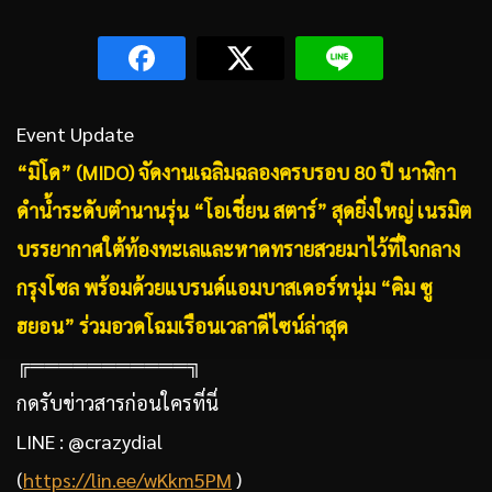
Event Update
“มิโด” (MIDO) จัดงานเฉลิมฉลองครบรอบ 80 ปี นาฬิกา
ดำน้ำระดับตำนานรุ่น “โอเชี่ยน สตาร์” สุดยิ่งใหญ่
เนรมิต
บรรยากาศใต้ท้องทะเลและหาดทรายสวยมาไว้ที่ใจกลาง
กรุงโซล
พร้อมด้วยแบรนด์แอมบาสเดอร์หนุ่ม
“คิม ซู
ฮยอน” ร่วมอวดโฉมเรือนเวลาดีไซน์ล่าสุด
╔═══════════╗
กดรับข่าวสารก่อนใครที่นี่
LINE : @crazydial
(
https://lin.ee/wKkm5PM
)