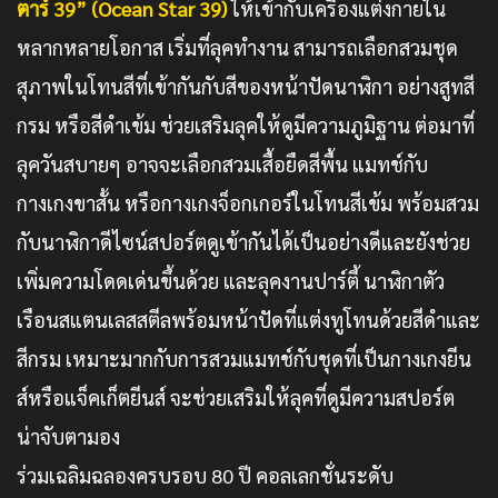
ตาร์ 39” (Ocean Star 39)
ให้เข้ากับเครื่องแต่งกายใน
หลากหลายโอกาส เริ่มที่ลุคทำงาน สามารถเลือกสวมชุด
สุภาพในโทนสีที่เข้ากันกับสีของหน้าปัดนาฬิกา อย่างสูทสี
กรม หรือสีดำเข้ม ช่วยเสริมลุคให้ดูมีความภูมิฐาน ต่อมาที่
ลุควันสบายๆ อาจจะเลือกสวมเสื้อยืดสีพื้น แมทช์กับ
กางเกงขาสั้น หรือกางเกงจ็อกเกอร์ในโทนสีเข้ม พร้อมสวม
กับนาฬิกาดีไซน์สปอร์ตดูเข้ากันได้เป็นอย่างดีและยังช่วย
เพิ่มความโดดเด่นขึ้นด้วย และลุคงานปาร์ตี้ นาฬิกาตัว
เรือนสแตนเลสสตีลพร้อมหน้าปัดที่แต่งทูโทนด้วยสีดำและ
สีกรม เหมาะมากกับการสวมแมทช์กับชุดที่เป็นกางเกงยีน
ส์หรือแจ็คเก็ตยีนส์ จะช่วยเสริมให้ลุคที่ดูมีความสปอร์ต
น่าจับตามอง
ร่วมเฉลิมฉลองครบรอบ 80 ปี คอลเลกชั่นระดับ