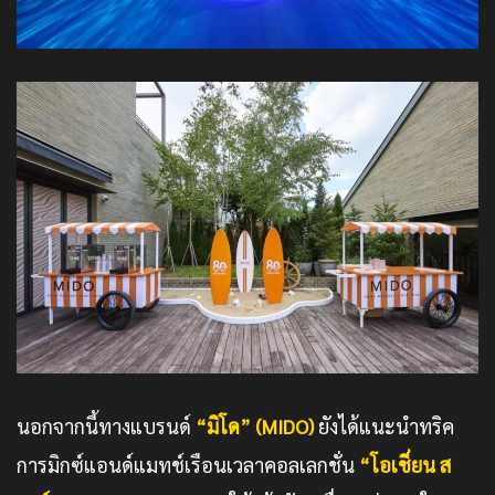
นอกจากนี้ทางแบรนด์
“มิโด” (MIDO)
ยังได้แนะนำทริค
การมิกซ์แอนด์แมทช์เรือนเวลาคอลเลกชั่น
“โอเชี่ยน ส