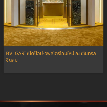
BVLGARI เปิดป๊อป-อัพสโตร์โฉมใหม่ ณ เซ็นทรัล
ชิดลม