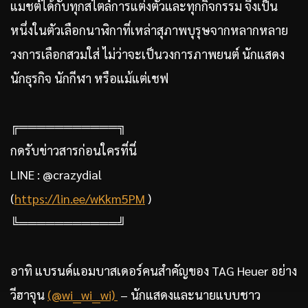
แมชต์ได้กับทุกสไตล์การแต่งตัวและทุกกิจกรรม จึงเป็น
หนึ่งในตัวเลือกนาฬิกาที่เหล่าสุภาพบุรุษจากหลากหลาย
วงการเลือกสวมใส่ ไม่ว่าจะเป็นวงการภาพยนต์ นักแสดง
นักธุรกิจ นักกีฬา หรือแม้แต่เชฟ
╔═══════════╗
กดรับข่าวสารก่อนใครที่นี่
LINE : @crazydial
(
https://lin.ee/wKkm5PM
)
╚═══════════╝
อาทิ แบรนด์แอมบาสเดอร์คนสำคัญของ TAG Heuer อย่าง
วีฮาจุน
(@wi__wi__wi)
– นักแสดงและนายแบบชาว