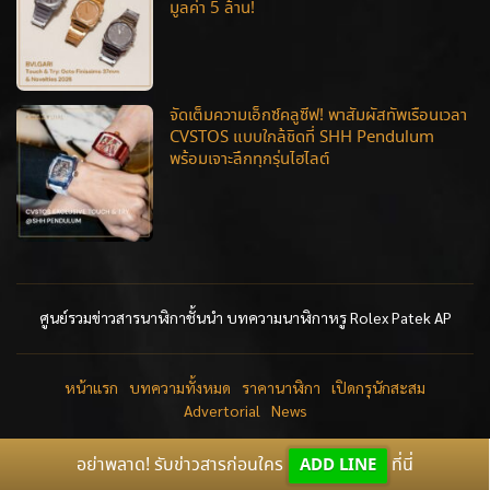
มูลค่า 5 ล้าน!
จัดเต็มความเอ็กซ์คลูซีฟ! พาสัมผัสทัพเรือนเวลา
CVSTOS แบบใกล้ชิดที่ SHH Pendulum
พร้อมเจาะลึกทุกรุ่นไฮไลต์
ศูนย์รวมข่าวสารนาฬิกาชั้นนำ บทความนาฬิกาหรู Rolex Patek AP
หน้าแรก
บทความทั้งหมด
ราคานาฬิกา
เปิดกรุนักสะสม
Advertorial
News
อย่าพลาด! รับข่าวสารก่อนใคร
ADD LINE
ที่นี่