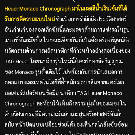
Heuer Monaco Chronograph มาในเฉดสีน้ำเงินเข้มที่ได้
รับการตีความแบบใหม่
ซึ่งเป็นการรำลึกถึงประวัติศาสตร์
อันเก่าแก่ของคอลเล็กชันนี้และมรดกด้านการแข่งรถในรูป
แบบที่ทันสมัยขึ้น ในขณะเดียวกัน ก็เป็นดั่งเครื่องพิสูจน์ถึง
นวัตกรรมด้านการผลิตนาฬิกาที่ก้าวหน้าอย่างต่อเนื่องของ
TAG Heuer โดยนาฬิการุ่นใหม่นี้ยังคงรักษาจิตวิญญาณ
ของ Monaco รุ่นดั้งเดิมไว้ ไปพร้อมกับการนำเสนอการ
ออกแบบและเทคโนโลยีที่ล้ำสมัย มอบกลิ่นอายแห่งโลก
มอเตอร์สปอร์ตบนข้อมือ นาฬิกา TAG Heuer Monaco
Chronograph สะท้อนให้เห็นถึงความมุ่งมั่นของเมซง ใน
ด้านวิศวกรรมที่มีความแม่นยำและสุนทรียศาสตร์อันล้ำ
สมัย หน้าปัดแบบเปลือยช่วยให้มองเห็นกลไกอันซับซ้อน
ของนาฬิกา ซึ่งโดดเด่นด้วยกลไก Caliber Heuer 02 ระบบ