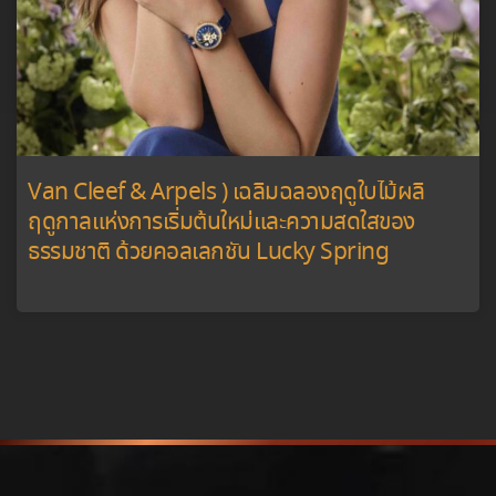
Van Cleef & Arpels ) เฉลิมฉลองฤดูใบไม้ผลิ
ฤดูกาลแห่งการเริ่มต้นใหม่และความสดใสของ
ธรรมชาติ ด้วยคอลเลกชัน Lucky Spring