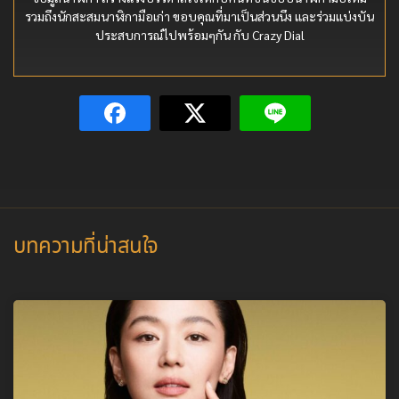
รวมถึงนักสะสมนาฬิกามือเก่า ขอบคุณที่มาเป็นส่วนนึง และร่วมแบ่งบัน
ประสบการณ์ไปพร้อมๆกัน กับ Crazy Dial
บทความที่น่าสนใจ