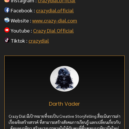
Instagram :
crazydial.official
Facebook :
crazydial.official
Website :
www.crazy-dial.com
Youtube :
Crazy Dial Official
Tiktok :
crazydial
Darth Vader
Crazy Dial มีเป้าหมายที่จะเป็น Creative StoryTelling สื่อเน้นการเล่า
เรื่องเชิงสร้างสรรค์ ที่สามารถสร้างสังคมการเรียนรู้ แลกเปลี่ยนเกี่ยวกับ
ข้อมูลนาฬิกา สร้างแรงบรรดาลใจให้กับคนที่ชื่นชอบนาฬิกามือใหม่