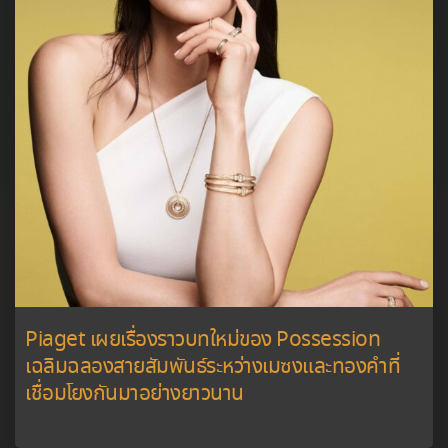
Piaget เผยเรื่องราวบทใหม่ของ Possession
เฉลิมฉลองสายสัมพันธ์ระหว่างเมซงและทองคำที่
เชื่อมโยงกันมาอย่างยาวนาน