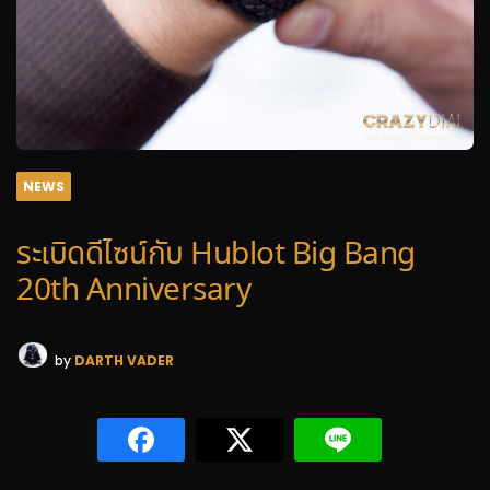
NEWS
ระเบิดดีไซน์กับ Hublot Big Bang
20th Anniversary
by
DARTH VADER