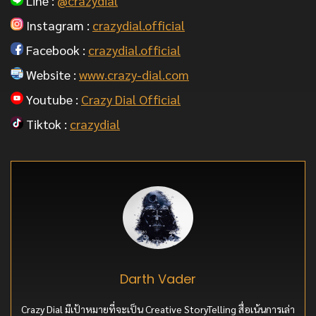
Line :
@crazydial
Instagram :
crazydial.official
Facebook :
crazydial.official
Website :
www.crazy-dial.com
Youtube :
Crazy Dial Official
Tiktok :
crazydial
Darth Vader
Crazy Dial มีเป้าหมายที่จะเป็น Creative StoryTelling สื่อเน้นการเล่า