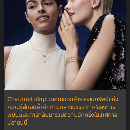
Chaumet เชิญชวนคุณออกสำรวจขุมทรัพย์แห่ง
ความรู้สึกอันล้ำค่า ท่ามกลางบรรยากาศของการ
พบปะและการกลับมารวมตัวกันอีกครั้งในเทศกาล
ปลายปีนี้​