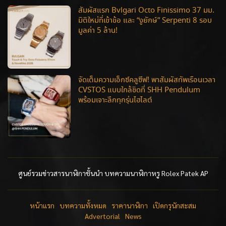
สัมผัสแรก Bvlgari Octo Finissimo 37 มม.
มิติใหม่ที่เข้าข้อ และ “งูยักษ์” Serpenti 8 รอบ
มูลค่า 5 ล้าน!
จัดเต็มความเอ็กซ์คลูซีฟ! พาสัมผัสทัพเรือนเวลา
CVSTOS แบบใกล้ชิดที่ SHH Pendulum
พร้อมเจาะลึกทุกรุ่นไฮไลต์
ศูนย์รวมข่าวสารนาฬิกาชั้นนำ บทความนาฬิกาหรู Rolex Patek AP
หน้าแรก
บทความทั้งหมด
ราคานาฬิกา
เปิดกรุนักสะสม
Advertorial
News