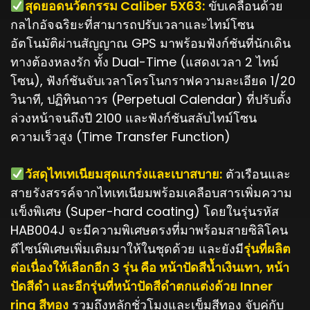
สุดยอดนวัตกรรม Caliber 5X63:
ขับเคลื่อนด้วย
กลไกอัจฉริยะที่สามารถปรับเวลาและไทม์โซน
อัตโนมัติผ่านสัญญาณ GPS มาพร้อมฟังก์ชันที่นักเดิน
ทางต้องหลงรัก ทั้ง Dual-Time (แสดงเวลา 2 ไทม์
โซน), ฟังก์ชันจับเวลาโครโนกราฟความละเอียด 1/20
วินาที, ปฏิทินถาวร (Perpetual Calendar) ที่ปรับตั้ง
ล่วงหน้าจนถึงปี 2100 และฟังก์ชันสลับไทม์โซน
ความเร็วสูง (Time Transfer Function)
วัสดุไทเทเนียมสุดแกร่งและเบาสบาย:
ตัวเรือนและ
สายรังสรรค์จากไทเทเนียมพร้อมเคลือบสารเพิ่มความ
แข็งพิเศษ (Super-hard coating) โดยในรุ่นรหัส
HAB004J จะมีความพิเศษตรงที่มาพร้อมสายซิลิโคน
ดีไซน์พิเศษเพิ่มเติมมาให้ในชุดด้วย และยังมี
รุ่นที่ผลิต
ต่อเนื่องให้เลือกอีก 3 รุ่น คือ หน้าปัดสีน้ำเงินเทา, หน้า
ปัดสีดำ และอีกรุ่นที่หน้าปัดสีดำตกแต่งด้วย Inner
ring สีทอง
รวมถึงหลักชั่วโมงและเข็มสีทอง จับคู่กับ