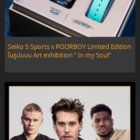
Seiko 5 Sports x POORBOY Limited Edition
ในรูปแบบ Art exhibition “ In my Soul”