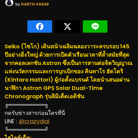
by
DARTH VADER
Seiko (ไซโก) เดินหน้าเฉลิมฉลองวาระครบรอบ 145
ปีอย่างยิ่งใหญ่ ด้วยการเปิดตัวเรือนเวลาที่ล้ำสมัยที่สุด
จากคอลเลกชัน Astron ซึ่งเป็นการสานต่อจิตวิญญาณ
แห่งนวัตกรรมและการบุกเบิกของ คินทาโร ฮัตโตริ
(Kintaro Hattori) ผู้ก่อตั้งแบรนด์ โดยนำเสนอผ่าน
นาฬิกา Astron GPS Solar Dual-Time
Chronograph รุ่นลิมิเต็ดเอดิชัน
╔═════════╗
กดรับข่าวสารก่อนใครที่นี่
LINE :
@crazydial
╚═════════╝
ไฮไลต์เด็ด: