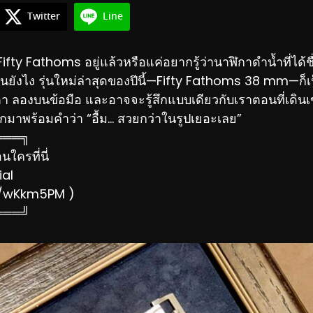
Twitter
Line
fty Fathoms อยู่แล้วหรือแค่อยากรู้ว่านาฬิกาดำน้ำที่ได้ชื่
ยังไง รุ่นใหม่ล่าสุดของปีนี้—Fifty Fathoms 38 mm—ก็เป
ตา ลองบนข้อมือ และอาจจะรู้สึกแบบเดียวกับเราตอนที่เดิน
กมาพร้อมคำว่า “อื้ม… สวยกว่าในรูปเยอะเลย”
═══╗
ใครที่นี่
ial
ee/wKkm5PM )
═══╝