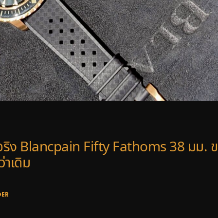
นจริง Blancpain Fifty Fathoms 38 มม. ขน
ว่าเดิม
DER