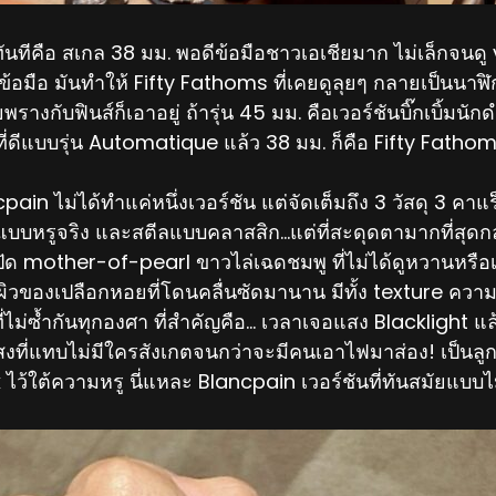
ได้ทันทีคือ สเกล 38 มม. พอดีข้อมือชาวเอเชียมาก ไม่เล็กจนดู
้อมือ มันทำให้ Fifty Fathoms ที่เคยดูลุยๆ กลายเป็นนาฬิกา
รางกับฟินส์ก็เอาอยู่ ถ้ารุ่น 45 มม. คือเวอร์ชันบิ๊กเบิ้มนั
ี่ดีแบบรุ่น Automatique แล้ว 38 มม. ก็คือ Fifty Fathoms
ain ไม่ได้ทำแค่หนึ่งเวอร์ชัน แต่จัดเต็มถึง 3 วัสดุ 3 คาแร
์แบบหรูจริง และสตีลแบบคลาสสิก…แต่ที่สะดุดตามากที่สุดกลั
ัด mother-of-pearl ขาวไล่เฉดชมพู ที่ไม่ได้ดูหวานหรือเ
นผิวของเปลือกหอยที่โดนคลื่นซัดมานาน มีทั้ง texture คว
่ไม่ซ้ำกันทุกองศา ที่สำคัญคือ… เวลาเจอแสง Blacklight 
แสงที่แทบไม่มีใครสังเกตจนกว่าจะมีคนเอาไฟมาส่อง! เป็นลูกเ
ว้ใต้ความหรู นี่แหละ Blancpain เวอร์ชันที่ทันสมัยแบบไ