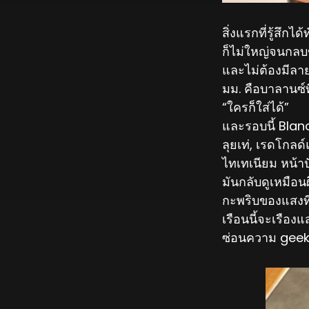
สิ่งแรกที่รู้สึก
ก็ไม่ใหญ่จนกลบข
และไม่ต้องมีลายพ
มม. คือบาลานซ์ท
“ใครก็ใส่ได้”
และรอบนี้ Blancp
ลุยเท่, เรดโกลด
ไทเทเนียม หน้าป
มันกลับดูเหมือ
กะพริบของแสงที
เรือนนี้จะเรือง
ซ่อนความ geek ไ