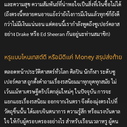
และความสุข ความสัมพันธ์ที่น่าพอใจเป็นสิ่งที่เงินซื้อไม่ได้
(ถึงตรงนี้หลายคนอาจแย้งว่ายังไงการมีเงินแล้วทุกข์ก็ยังดี
กว่าไม่มีเงินแน่นอน แต่ตอนนี้เรากำลังพูดถึงซูเปอร์คลาส
อย่าง Drake หรือ Ed Sheeran กันอยู่นะท่านสมาชิก)
หรูแบบไหนเทสต์ดี หรือมีดีแค่ Money สรุปส่งท้าย
ตลอดหน้าประวัติศาสตร์ทั่วโลก ศิลปิน นักกีฬา ระดับซู
เปอร์คลาส ถูกตั้งคำถามเรื่องรสนิยมมาทุกยุคทุกสมัย ไม่
เว้นแม้หาเศรษฐีคริปโตกลุ่มใหม่ๆ ในปัจจุบัน การจะ
แยกแยะเรื่องรสนิยม ออกจากเงินตรา จึงต้องมุ่งตรงไปที่
วัตถุชิ้นนั้น ได้มอบจินตนาการ ความรู้สึก หรือแรงบันดาล
ใจ ให้กับผู้ครอบครองอย่างไร สำหรับเรือนเวลาหรู ผู้คน