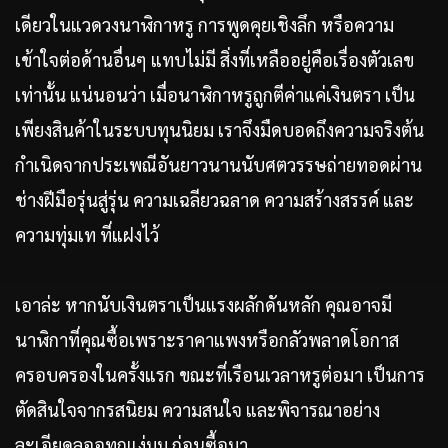
เดียวในแวดวงนาฬิกาหรู การพูดคุยเชิงลึก หรือความ
เข้าใจต่อด้านอื่นๆ แทบไม่มี สิ่งที่เหลืออยู่คือเรื่องตัวเลข
เท่านั้น แน่นอนว่า เมื่อนาฬิกาหรูถูกตีค่าแค่เงินตรา เป็น
เพียงสินค้าในระบบทุนนิยม เราจึงมืดบอดถึงความจริงต้น
กำเนิดจากประเพณีอันยาวนานนับศตวรรษถ่ายทอดผ่าน
ช่างฝีมือรุ่นสู่รุ่น ความเฉลียวฉลาด ความสร้างสรรค์ และ
ความทุ่มเท ที่แฝงไว้
เอาล่ะ หากนับเงินตราเป็นแรงผลักดันหลัก คุณอาจมี
นาฬิกาที่คุณซื้อเพราะราคาแพงหรือกลัวพลาดโอกาส
ครอบครองในครั้งแรก ขณะที่เรือนเวลาหรูต่อมา เป็นการ
ตัดสินใจจากรสนิยม ความสนใจ และพิจารณาอย่าง
ละเอียดลออทุกแง่มุม ก่อนซื้อมา