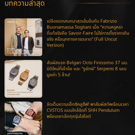
บทความล่าสุด
เปลือยบทสนทนาสุดเข้มข้นกับ Fabrizio
Buonamassa Stigliani เมื่อ “ความหรูหรา
ที่แท้จริงคือ Savoir-Faire ไม่ใช่การตั้งราคาเกิน
จริง หรือมุกทางการตลาด” (Full Uncut
Version)
สัมผัสแรก Bvlgari Octo Finissimo 37 มม.
มิติใหม่ที่เข้าข้อ และ “งูยักษ์” Serpenti 8 รอบ
มูลค่า 5 ล้าน!
จัดเต็มความเอ็กซ์คลูซีฟ! พาสัมผัสทัพเรือนเวลา
CVSTOS แบบใกล้ชิดที่ SHH Pendulum
พร้อมเจาะลึกทุกรุ่นไฮไลต์