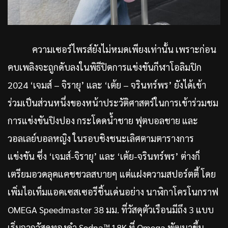
ความเซอร์ไพรส์ยังไม่หมดเพียงเท่านั้น เพราะก่อน
คบเพลิงจะถูกดับลงในพิธีปิดการแข่งขันกีฬาโอลิมปิก
2024 ‘เจมส์ – จิรายุ’ และ ‘เต้ย – จรินทร์พร’ ยังได้เข้า
ร่วมเป็นส่วนหนึ่งของหน้าประวัติศาสตร์ในการเข้าร่วมชม
การแข่งขันปิงปอง กระโดดน้ำชาย ฟุตบอลชาย และ
วอลเลย์บอลหญิง ในรอบชิงชนะเลิศตามตารางการ
แข่งขัน ซึ่ง ‘เจมส์-จิรายุ’ และ ‘เต้ย-จรินทร์พร’ ต่างก็
เตรียมอวดลุคแคชชวลสบายๆ แต่แฝงความสปอร์ตตี้ โดย
เพิ่มไอเท็มแอคเซสเซอรีชิ้นเด่นอย่าง นาฬิกาโครโนกราฟ
OMEGA Speedmaster 38 มม. ที่วัสดุตัวเรือนมีถึง 3 แบบ
เริ่มจากวัสดุทองคำ Sedna™ 18K ที่ Omega พัฒนาขึ้น