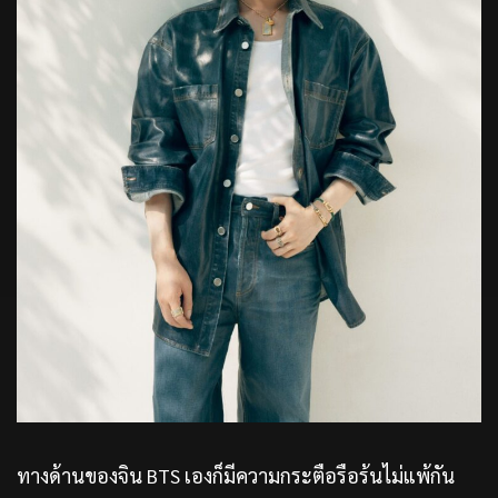
ทางด้านของจิน BTS เองก็มีความกระตือรือร้นไม่แพ้กัน