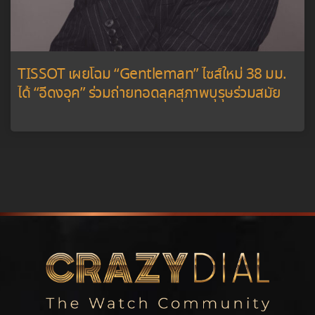
TISSOT เผยโฉม “Gentleman” ไซส์ใหม่ 38 มม.
ได้ “อีดงอุค” ร่วมถ่ายทอดลุคสุภาพบุรุษร่วมสมัย