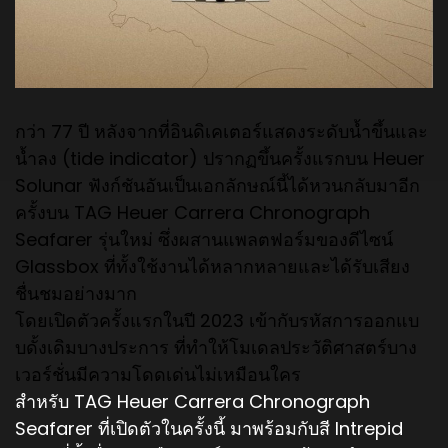
กว่า 77 ปี หลังจากที่อินดิเคเตอร์แสดงระดั
บน้ำขึ้นและ
น้ำลง (tide indicator) ปรากฏขึ้นครั้งแรกบน Heuer
Solunar ฟังก์ชันอันเป็นเอกลักษณ์นี้ได้
หวนกลับมาอีก
ครั้งบน TAG Heuer Carrera Chronograph
Seafarer รุ่นใหม่ ซึ่งผสานแพลตฟอร์มของดีไซน์
Glassbox ที่ทั้งใช้งานได้หลากหลายและได้
รับเสียง
ชื่นชมอย่างมาก
โดยเปิดตัวครั้งแรกในปี 2023 เข้ากับรหัสการออกแบ
บดั้งเดิ
มบางประการ ที่ทำให้โมเดลประวัติศาสตร์
บาง
เวอร์ชั่นมีความโดดเด่นไม่
เหมือนใคร
สำหรับ TAG Heuer Carrera Chronograph
Seafarer ที่เปิดตัวในครั้งนี้ มาพร้อมกับสี Intrepid