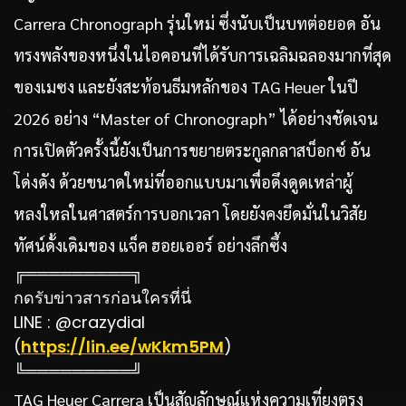
Carrera Chronograph รุ่นใหม่ ซึ่งนับเป็นบทต่อยอด
อัน
ทรงพลั
งของหนึ่งในไอคอนที่ได้รั
บการเฉลิมฉลองมากที่สุด
ของเมซง และยังสะท้อนธีมหลักของ TAG Heuer
ในปี
2026 อย่าง “Master of Chronograph” ได้อย่างชัดเจน
การเปิดตัวครั้งนี้ยังเป็
นการขยายตระกูลกลาสบ็อกซ์
อั
น
โด่งดัง ด้วยขนาดใหม่ที่ออกแบบมาเพื่อดึ
งดูดเหล่าผู้
หลงใหลในศาสตร์
การบอกเวลา โดยยังคงยึดมั่นในวิสัย
ทัศน์ดั้
งเดิมของ แจ็ค ฮอยเออร์ อย่างลึกซึ้ง
╔═════════╗
กดรับข่าวสารก่อนใครที่นี่
LINE : @crazydial
(
https://lin.ee/wKkm5PM
)
╚═════════╝
TAG Heuer Carrera เป็นสัญลักษณ์แห่งความเที่ยงตรง