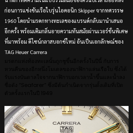
ก่อนการแข่งขันเรื
อใบรุ่นไอคอนิก Skipper จากทศวรรษ
1960 โดยนำมรดกทางทะเลของแบรนด์กลั
บมานำเสนอ
อีกครั้ง พร้อมเติมกลิ่นอายความทันสมัยผ่
านเวอร์ชั่นพิเศษ
ที่มาพร้อม
ดี
ไซน์กลาสบอกซ์ใหม่ อันเป็นเอกลักษณ์ของ
TAG Heuer Carrera
มรดกแห่งท้องทะเลนั้นถูกชูขึ้
นอีกครั้งในปีนี้
กับการ
หวนคื
นของอีกหนึ่งโมเดลของนาฬิกาแล่
นเรือใบ ซึ่งได้
รับแรงบันดาลใจจากนาฬิ
กาบอกเวลาน้ำขึ้นและน้ำลง
ชื่อดั
ง “Seafarer” ซึ่งมีต้นกำเนิดจากรุ่นดั้งเดิ
มที่เปิด
ตัวครั้งแรกในปี 1949