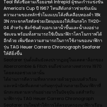
Teal ที่ตั้งชื่อตามเรือยอชต์ Intrepid ผู้ชนะกำรแข่งขัน
America’s Cup ปี 1967 โทนสีดังกล่าวช่วยขับเน้
น
ความงามของหลักชั่วโมงแบบโค้
งที่เคลือบทองคำ 18k
3N กระจกคริสตัลช่วยเปิดมุมมองให้
เห็นกลไก TH20-
04 สำหรับ ฟังก์ชันตัวบอกเวลาน้ำขึ้นและน้ำ
ลงอย่าง
ชัดเจน พร้อมทั้งสามารถใช้เป็นนาฬิ
กาโครโนกราฟได้
อีกด้วย เพิ่มขีดความสามารถในการใช้
งานของนาฬิกา
รุ่น TAG Heuer Carrera Chronograph Seafarer
ให้ดียิ่งขึ้น
Seafarer รุ่นดั้งเดิมยังคงปรากฏอยู่
ในแคตตาล็อกของ
Abercrombie & Fitch จนถึงช่วงกลางทศวรรษ 1970
โดยตลอดช่วงเวลานั้น
ได้ผ่านการตีความที่หลากหลายด้
วยรูปแบบตัวเรือน
และหน้าปัดที่
แตกต่างกันทุกรุ่นล้วนกลายเป็
นนาฬิกาที่
นักสะสมตามหากันอย่
างมากในปัจจุบัน แต่สำหรับ
นาฬิการุ่น TAG Heuer Carrera Chronograph
Seafarer รุ่นใหม่ทำให้การได้
ครอบครองนาฬิกาเรือน