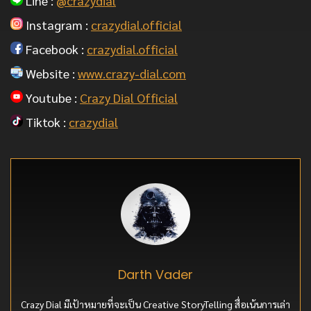
Line :
@crazydial
Instagram :
crazydial.official
Facebook :
crazydial.official
Website :
www.crazy-dial.com
Youtube :
Crazy Dial Official
Tiktok :
crazydial
Darth Vader
Crazy Dial มีเป้าหมายที่จะเป็น Creative StoryTelling สื่อเน้นการเล่า