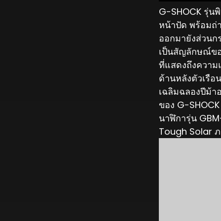
G-SHOCK รุ่นพิ
หน้าปัด พร้อมถ
ออกมายังส่วนกรอ
เป็นสัญลักษณ์ข
ที่แสดงถึงความแ
ด้านหลังตัวเรื
เฉลิมฉลองปีม้า
ของ G-SHOCK ไ
นาฬิการุ่น GBM
Tough Solar ภายใ