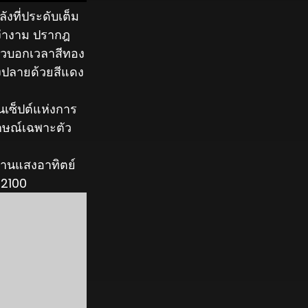
งที่ประดับเต็ม
ง่างาม ปรากฎ
ตัวบอกเวลาสีทอง
รงปลายด้วยสีแดง
เซ็ปต์แห่งการ
กษณ์เฉพาะตัว
งานแสงอาทิตย์
 2100