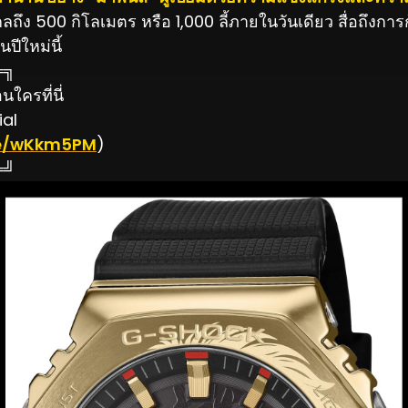
ึง 500 กิโลเมตร หรือ 1,000 ลี้ภายในวันเดียว สื่อถึงการ
นปีใหม่นี้
═╗
ใครที่นี่
ial
.ee/wKkm5PM
)
═╝