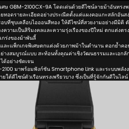
เศษ GBM-2100CX-9A โดดเด่นด้วยดีไซน์ลายม้าอันทรงพลั
่ายทอดรายละเอียดอย่างประณีตตั้งแต่แผงคอแกะสลักอันส
บที่ชุบเคลือบไอออนสีทอง ให้ดีไซน์ที่สวยงามอย่างมีมิติ 
องความเป็นสิริมงคลและความรุ่งเรืองของปีใหม่ ตกแต่งต
กร่งของม้าพันลี้
อนและแพ็กเกจพิเศษตกแต่งด้วยภาพม้าในตำนาน ตอกย้ำคอน
อย่างสมบูรณ์แบบ สะท้อนทั้งคุณค่าเชิงวัฒนธรรมและเอกลั
ด้อย่างชัดเจน
-2100 มาพร้อมฟังก์ชัน Smartphone Link และระบบพลัง
ต้ดีไซน์ตัวเรือนทรงเพรียวบาง ซึ่งเป็นที่รู้จักกันดีในไลน์