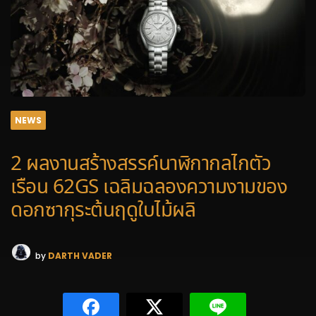
NEWS
2 ผลงานสร้างสรรค์นาฬิกากลไกตัว
เรือน 62GS เฉลิมฉลองความงามของ
ดอกซากุระต้นฤดูใบไม้ผลิ
by
DARTH VADER