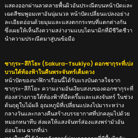
แสดงออกผ่านลวดลายพื้นผิวอันประณีตบนหน้าปัดและ
เฉดสีชมพูอมเทาอันนุ่มนวล หน้าปัดเปลี่ยนแปลงอย่าง
ละเอียดอ่อนด้วยมุมและแสงตกกระทบที่แตกต่างกัน
ซึ่งเผยให้เห็นถึงความสง่างามแบบไดนามิกที่มีชีวิตชีวา
นำความประณีตมาสู่บนข้อมือ
ซากุระ-สึกิโยะ (Sakura-Tsukiyo) ดอกซากุระที่เบ่ง
บานใต้ท้องฟ้าในคืนพระจันทร์เต็มดวง
หน้าปัดของนาฬิกาเรือนนี้ได้รับแรงบันดาลใจจาก
ซากุระ-สึกิโยะ ความงามอันเงียบสงบของดอกซากุระที่
ส่องสว่างภายใต้ท้องฟ้าที่มืดครึ้มและแสงจันทร์ ในช่วง
ต้นฤดูใบไม้ผลิ อุณหภูมิที่เปลี่ยนแปลงไปมาระหว่าง
กลางวันและกลางคืนสร้างบรรยากาศที่ปกคลุมไปด้วย
หมอกหนาทึบ ส่งผลให้แสงจันทร์ส่องแสงพร่ามัวอัน
อ่อนโยน ฉากที่น่า