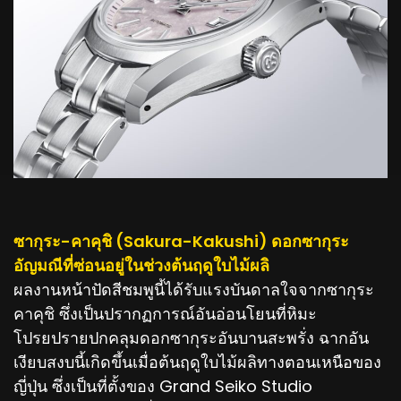
ซากุระ-คาคุชิ (Sakura-Kakushi) ดอกซากุระ
อัญมณีที่ซ่อนอยู่ในช่วงต้นฤดูใบไม้ผลิ
ผลงานหน้าปัดสีชมพูนี้ได้รับแรงบันดาลใจจากซากุระ
คาคุชิ ซึ่งเป็นปรากฏการณ์อันอ่อนโยนที่หิมะ
โปรยปรายปกคลุมดอกซากุระอันบานสะพรั่ง ฉากอัน
เงียบสงบนี้เกิดขึ้นเมื่อต้นฤดูใบไม้ผลิทางตอนเหนือของ
ญี่ปุ่น ซึ่งเป็นที่ตั้งของ Grand Seiko Studio