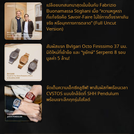
เปลือยบทสนทนาสุดเข้มข้นกับ Fabrizio
Buonamassa Stigliani เมื่อ “ความหรูหรา
ที่แท้จริงคือ Savoir-Faire ไม่ใช่การตั้งราคาเกิน
จริง หรือมุกทางการตลาด” (Full Uncut
Version)
สัมผัสแรก Bvlgari Octo Finissimo 37 มม.
มิติใหม่ที่เข้าข้อ และ “งูยักษ์” Serpenti 8 รอบ
มูลค่า 5 ล้าน!
จัดเต็มความเอ็กซ์คลูซีฟ! พาสัมผัสทัพเรือนเวลา
CVSTOS แบบใกล้ชิดที่ SHH Pendulum
พร้อมเจาะลึกทุกรุ่นไฮไลต์