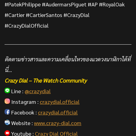
#PatekPhilippe #AudermarsPiguet #AP #RoyalOak
#Cartier #CartierSantos #CrazyDial
#CrazyDialOfficial
ติดตามข่าวสารและความเคลื่อนไหวของแวดวงนาฬิกาได้ที่
นี่…
Crazy Dial – The Watch Community
Line :
@crazydial
Instagram :
crazydial.official
Facebook :
crazydial.official
Website :
www.crazy-dial.com
Youtube :
Crazy Dial Official