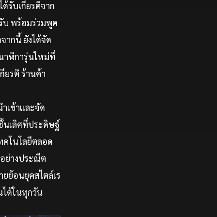
้รับเกียรติจาก
รับ พร้อมร่วมพูด
กนี้ ยังได้จัด
ฬิการุ่นใหม่ที่
ยรติ ร้านค้า
้นำเข้าและจัด
้นเลิศที่ประดิษฐ์
งเทคโนโลยีตลอด
นอย่างประณีต
อายย้อนยุคสไตล์เร
นได้ในทุกวัน