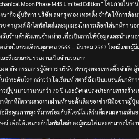
chanical Moon Phase M45 Limited Edition” โดยภายในงานได
งษากิจ ผู้บริหาร บริษัท สหกรุงทอง เทรดดิ้ง จำกัด ให้การต้อน
วช ดานุวงศ์ ถึงไลฟ์สไตล์และมุมมองในการเลือกใส่นาฬิกา นอกจา
รับร้านค้าตัวแทนจำหน่าย เพื่อเป็นการให้ข้อมูลและนำเสนอนา
น่ายในช่วงเดือนตุลาคม 2566 – มีนาคม 2567 โดยมีแขกผู้มีเกี
และสื่อมวลชน ร่วมงานเป็นจำนวนมาก
งษากิจ กรรมการผู้จัดการ บริษัท สหกรุงทอง เทรดดิ้ง จำกัด ผู
นนำระดับโลก กล่าวว่า โอเรียนท์ สตาร์ ถือเป็นแบรนด์นาฬิกาชั
อชาวญี่ปุ่นมายาวนานกว่า 70 ปี และยังคงเปล่งประกายสรรสร้า
กาที่มีความสวยงามผ่านทักษะดั้งเดิมของช่างฝีมือชาวญี่ปุ่
ข้อมือคุณภาพสูง ที่มาพร้อมกับดีไซน์โมเดิร์นที่ผสมผสานกลิ่น
กษณ์ เพื่อให้เหมาะกับไลฟ์สไตล์ของผู้สวมใส่ และสามารถใช้งา