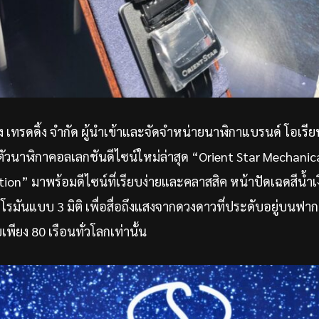
 เทรดดิ้ง จำกัด ผู้นำเข้าและจัดจำหน่ายนาฬิกาแบรนด์ โอเรียน
ดตัวนาฬิกาคอลเลกชันดีไซน์ใหม่ล่าสุด “Orient Star Mechani
ion” มาพร้อมดีไซน์ที่เรียบง่ายและคลาสสิค หน้าปัดเฉดสีน้ำเ
รมันแบบ 3 มิติ เพื่อสื่อถึงแสงจากดวงดาวที่ประดับอยู่บนฟา
พียง 80 เรือนทั่วโลกเท่านั้น