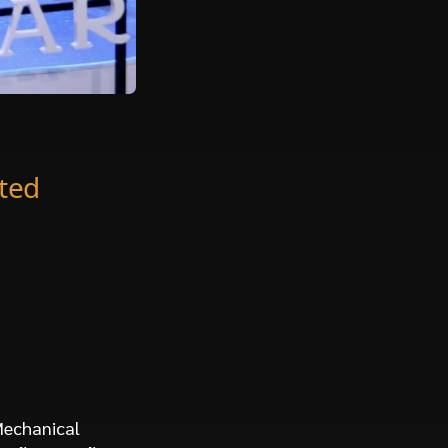
ted
 Mechanical