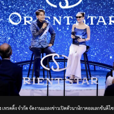
 เทรดดิ้ง จำกัด จัดงานแถลงข่าวเปิดตัวนาฬิกาคอลเลกชันดีไซน