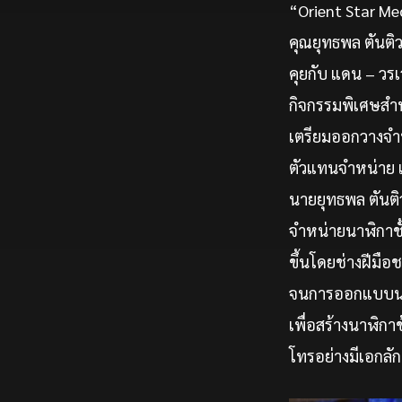
“Orient Star Me
คุณยุทธพล ตันติว
คุยกับ แดน – วรเ
กิจกรรมพิเศษสำห
เตรียมออกวางจำห
ตัวแทนจำหน่าย 
นายยุทธพล ตันติว
จำหน่ายนาฬิกาชั้
ขึ้นโดยช่างฝีมื
จนการออกแบบนาฬิ
เพื่อสร้างนาฬิกา
โทรอย่างมีเอกลั