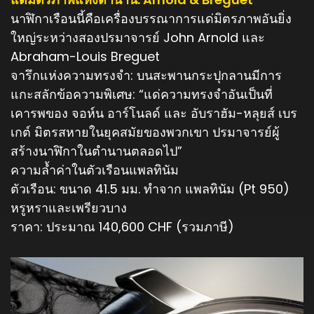
นาฬิกาเรือนนี้คือเครื่องบรรณาการแด่มิตรภาพอันยิ่ง
ใหญ่ระหว่างสองปรมาจารย์ John Arnold และ
Abraham-Louis Breguet
จารึกแห่งความทรงจำ: บนสะพานกระปุกลานมีการ
แกะสลักข้อความพิเศษ: “แด่ความทรงจำอันเป็นที่
เคารพของ จอห์น อาร์โนลด์ และ อับราฮัม-หลุยส์ เบร
เกต์ มิตรสหายในยุคสมัยของพวกเขา ปรมาจารย์ผู้
สร้างนาฬิกาในตำนานตลอดไป”
ความล้ำค่าในตัวเรือนแพลทินัม
ตัวเรือน: ขนาด 41.5 มม. ทำจาก แพลทินัม (Pt 950)
หรูหราและเพรียวบาง
ราคา: ประมาณ 140,600 CHF (รวมภาษี)