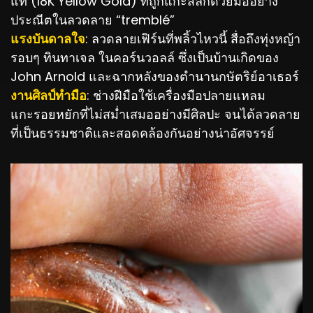
แท้ (18K Yellow Gold) ที่ถูกแกะสลักด้วยมืออย่าง
ประณีตในลวดลาย “tremblé”
แรงบันดาลใจ
: ลวดลายเฟิร์นที่พลิ้วไหวนี้ สื่อถึงทุ่งหญ้า
รอบๆ ทินทาเจล ในคอร์นวอลล์ ซึ่งเป็นบ้านเกิดของ
John Arnold และฉากหลังของตำนานกษัตริย์อาเธอร์
งานศิลป์ทำมือ
: ช่างฝีมือใช้เครื่องมือปลายแหลม
แกะรอยหยักที่ไม่สม่ำเสมออย่างมีศิลปะ จนได้ลวดลาย
ที่เป็นธรรมชาติและสอดคล้องกันอย่างน่าอัศจรรย์