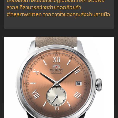
มงบล็องนำเสนอของขวัญเนื่องในเทศกาลวันพ่อ
สากล ที่สามารถช่วยถ่ายทอดถ้อยคำ
#heartwritten จากดวงใจของคุณส่งผ่านลายมือ