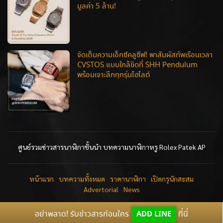
มูลค่า 5 ล้าน!
จัดเต็มความเอ็กซ์คลูซีฟ! พาสัมผัสทัพเรือนเวลา
CVSTOS แบบใกล้ชิดที่ SHH Pendulum
พร้อมเจาะลึกทุกรุ่นไฮไลต์
ศูนย์รวมข่าวสารนาฬิกาชั้นนำ บทความนาฬิกาหรู Rolex Patek AP
หน้าแรก
บทความทั้งหมด
ราคานาฬิกา
เปิดกรุนักสะสม
Advertorial
News
อย่าพลาด! รับข่าวสารก่อนใคร
ADD LINE
ที่นี่