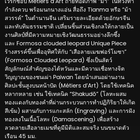
เวิร์กช็อป Métiers d’Art ถ่ายทอดภาพ “ม้า” ในท่วงท่า
กำลังควบ พร้อมนกนางแอ่น สื่อถึง Tianma หรือ “ม้า
สวรรค์” ในตำนานจีน เสริมรายละเอียดด้วยอักษรจีน
และทับทิมธรรมชาติ เปลี่ยนชิ้นส่วนเชิงกลให้กลายเป็น
งานศิลป์ที่มีความหมายเชิงวัฒนธรรมอย่างลึกซึ้ง
และ Formosa clouded leopard Unique Piece
ร้างสรรค์ขึ้นเพื่ออุทิศให้กับ “เสือลายเมฆฟอร์โมซา”
(Formosa Clouded Leopard) ซึ่งเป็นสัตว์
สัญลักษณ์สำคัญของไต้หวันและมีความเชื่อทางจิต
วิญญาณของชนเผ่า Paiwan โดยนำเสนอผ่านงาน
ศิลปะชั้นสูงบนหน้าปัด (Métiers d’Art) โดยใช้เทคนิค
หลากหลาย เช่น ใช้เทคนิค “Shakudō” (โลหะผสม
ทองแดงกับทองคำที่ผ่านกระบวนการทำปฏิกิริยาให้เกิด
สีเข้ม) ผสานกับการแกะสลัก (Engraving) และการฝัง
ทองลงในเนื้อโลหะ (Damascening) เพื่อสร้าง
ลวดลายเสือลายเมฆที่ดูมีมิติและสมจริง บนขนาดตัว
เรือน 45 มม.