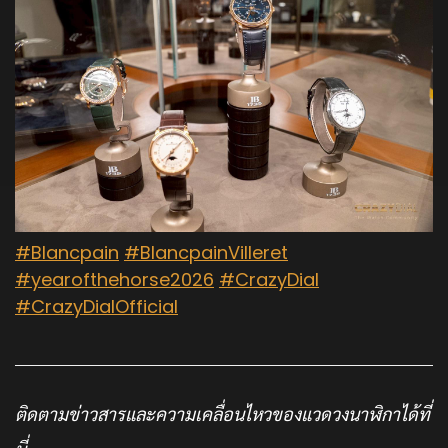
#Blancpain
#BlancpainVilleret
#yearofthehorse2026
#CrazyDial
#CrazyDialOfficial
ติดตามข่าวสารและความเคลื่อนไหวของแวดวงนาฬิกาได้ที่