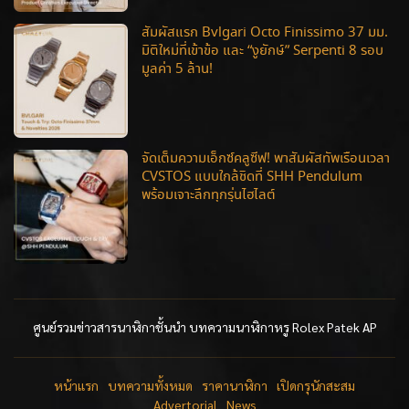
สัมผัสแรก Bvlgari Octo Finissimo 37 มม.
มิติใหม่ที่เข้าข้อ และ “งูยักษ์” Serpenti 8 รอบ
มูลค่า 5 ล้าน!
จัดเต็มความเอ็กซ์คลูซีฟ! พาสัมผัสทัพเรือนเวลา
CVSTOS แบบใกล้ชิดที่ SHH Pendulum
พร้อมเจาะลึกทุกรุ่นไฮไลต์
ศูนย์รวมข่าวสารนาฬิกาชั้นนำ บทความนาฬิกาหรู Rolex Patek AP
หน้าแรก
บทความทั้งหมด
ราคานาฬิกา
เปิดกรุนักสะสม
Advertorial
News